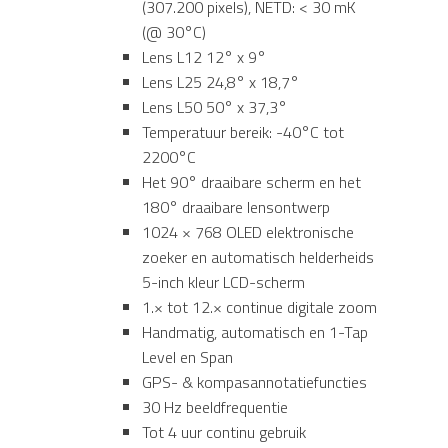
(307.200 pixels), NETD: < 30 mK
(@ 30°C)
Lens L12 12° x 9°
Lens L25 24,8° x 18,7°
Lens L50 50° x 37,3°
Temperatuur bereik: -40°C tot
2200°C
Het 90° draaibare scherm en het
180° draaibare lensontwerp
1024 × 768 OLED elektronische
zoeker en automatisch helderheids
5-inch kleur LCD-scherm
1.× tot 12.× continue digitale zoom
Handmatig, automatisch en 1-Tap
Level en Span
GPS- & kompasannotatiefuncties
30 Hz beeldfrequentie
Tot 4 uur continu gebruik