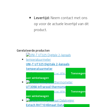
Levertijd:
Neem contact met ons
op voor de actuele levertijd van dit
product.
Gerelateerde producten
UNI-T UT325 Digitale 2-kanaals
temperatuurmeter
€
202,00
Toevoegen
excl. BTW
€
244,42
incl. BTW
aan winkelwagen
UT309A Infrarood thermometer
€
120,00
Toevoegen
excl. BTW
€
145,20
incl. BTW
aan winkelwagen
Extech RHT10 Klimaat Datalogger