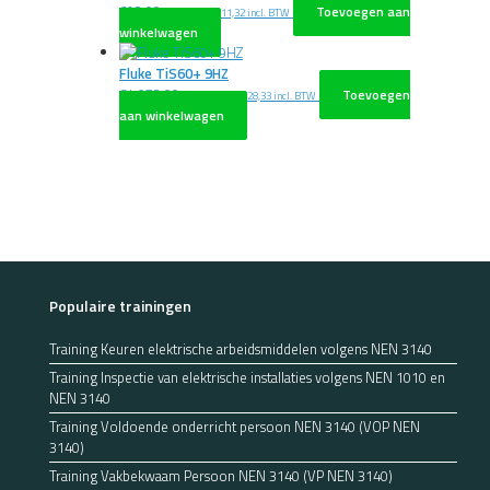
€
92,00
Toevoegen aan
excl. BTW
€
111,32
incl. BTW
winkelwagen
Fluke TiS60+ 9HZ
€
4.073,00
Toevoegen
excl. BTW
€
4.928,33
incl. BTW
aan winkelwagen
Populaire trainingen
Training Keuren elektrische arbeidsmiddelen volgens NEN 3140
Training Inspectie van elektrische installaties volgens NEN 1010 en
NEN 3140
Training Voldoende onderricht persoon NEN 3140 (VOP NEN
3140)
Training Vakbekwaam Persoon NEN 3140 (VP NEN 3140)