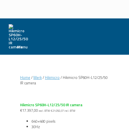
Menu
Home
/
Merk
/
Hikmicro
/ Hikmicro SP60H-L12/25/50
IR camera
Hikmicro SP60H-L12/25/50 IR camera
€
17.397,00
excl. BTW
€
21.050,37
incl. BTW
640×480 pixels
30Hz