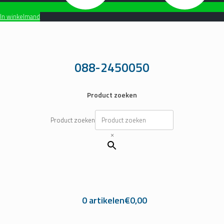
In winkelmand
Ga
naar
de
inhoud
088-2450050
Product zoeken
Product zoeken
×
0 artikelen
€0,00