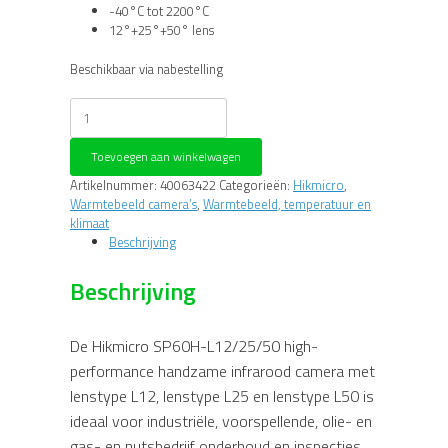
-40°C tot 2200°C
12°+25°+50° lens
Beschikbaar via nabestelling
Hikmicro
SP60H-
L12/25/50
Toevoegen aan winkelwagen
IR
camera
Artikelnummer:
40063422
Categorieën:
Hikmicro
,
aantal
Warmtebeeld camera’s
,
Warmtebeeld, temperatuur en
klimaat
Beschrijving
Beschrijving
De Hikmicro SP60H-L12/25/50 high-
performance handzame infrarood camera met
lenstype L12, lenstype L25 en lenstype L50 is
ideaal voor industriële, voorspellende, olie- en
gas- en nutsbedrijf onderhoud en inspecties.