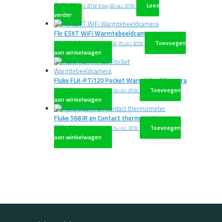
€
450,00
Lees
excl. BTW
€
544,50
incl. BTW
verder
Flir E5XT WiFi Warmtebeeldcamera
€
1.199,00
Toevoegen
excl. BTW
€
1.450,79
incl. BTW
aan winkelwagen
Fluke FLK-PTi120 Pocket Warmtebeeldcamera
€
950,00
Toevoegen
excl. BTW
€
1.149,50
incl. BTW
aan winkelwagen
Fluke 568 IR en Contact thermometer
€
834,00
Toevoegen
excl. BTW
€
1.009,14
incl. BTW
aan winkelwagen