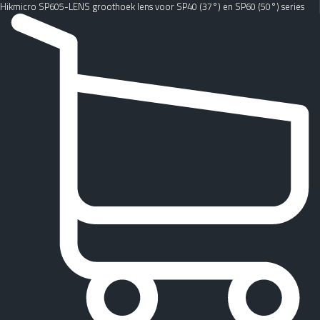
Hikmicro SP605-LENS groothoek lens voor SP40 (37°) en SP60 (50°) series