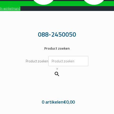
In winkelmand
Ga
naar
de
inhoud
088-2450050
Product zoeken
Product zoeken
×
0 artikelen
€0,00