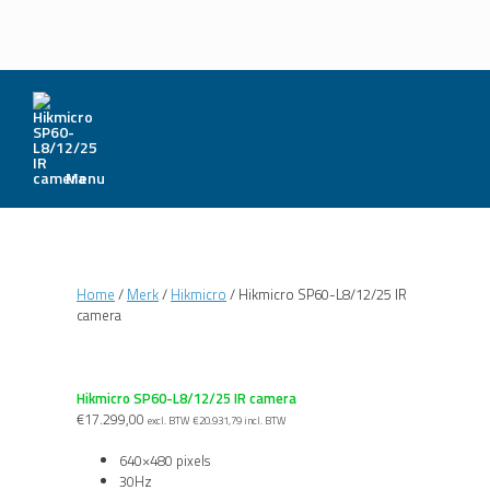
Menu
Home
/
Merk
/
Hikmicro
/ Hikmicro SP60-L8/12/25 IR
camera
Hikmicro SP60-L8/12/25 IR camera
€
17.299,00
excl. BTW
€
20.931,79
incl. BTW
640×480 pixels
30Hz