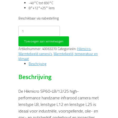
-40°C tot 650°C
8°+12°+25° lens
Beschikbaar via nabestelling
Hikmicro
SP60-
L8/12/25
Toevoegen aan winkelwagen
IR
camera
Artikelnummer:
40063270
Categorieën:
Hikmicro
,
aantal
Warmtebeeld camera’s
,
Warmtebeeld, temperatuur en
klimaat
Beschrijving
Beschrijving
De Hikmicro SP60-L8/12/25 high-
performance handzame infrarood camera met
lenstype L8, lenstype L12 en lenstype L25 is
ideaal voor industriële, voorspellende, olie- en
gas- en nutsbedrijf onderhoud en inspecties.