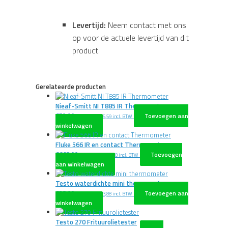
Levertijd:
Neem contact met ons
op voor de actuele levertijd van dit
product.
Gerelateerde producten
Nieaf-Smitt NI T885 IR Thermometer
€
79,00
Toevoegen aan
excl. BTW
€
95,59
incl. BTW
winkelwagen
Fluke 566 IR en contact Thermometer
€
668,00
Toevoegen
excl. BTW
€
808,28
incl. BTW
aan winkelwagen
Testo waterdichte mini thermometer
€
28,00
Toevoegen aan
excl. BTW
€
33,88
incl. BTW
winkelwagen
Testo 270 Frituurolietester