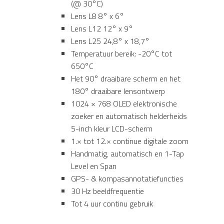
(@ 30°C)
Lens L8 8° x 6°
Lens L12 12° x 9°
Lens L25 24,8° x 18,7°
Temperatuur bereik: -20°C tot
650°C
Het 90° draaibare scherm en het
180° draaibare lensontwerp
1024 × 768 OLED elektronische
zoeker en automatisch helderheids
5-inch kleur LCD-scherm
1.× tot 12.× continue digitale zoom
Handmatig, automatisch en 1-Tap
Level en Span
GPS- & kompasannotatiefuncties
30 Hz beeldfrequentie
Tot 4 uur continu gebruik