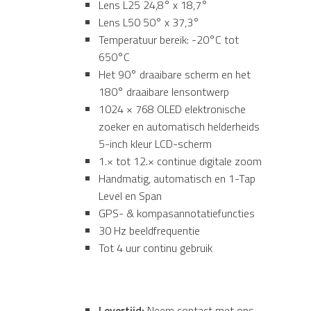
Lens L25 24,8° x 18,7°
Lens L50 50° x 37,3°
Temperatuur bereik: -20°C tot
650°C
Het 90° draaibare scherm en het
180° draaibare lensontwerp
1024 × 768 OLED elektronische
zoeker en automatisch helderheids
5-inch kleur LCD-scherm
1.× tot 12.× continue digitale zoom
Handmatig, automatisch en 1-Tap
Level en Span
GPS- & kompasannotatiefuncties
30 Hz beeldfrequentie
Tot 4 uur continu gebruik
Levertijd:
Neem contact met ons