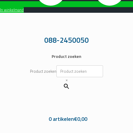
In winkelmand
Ga
naar
de
inhoud
088-2450050
Product zoeken
Product zoeken
×
0 artikelen
€0,00