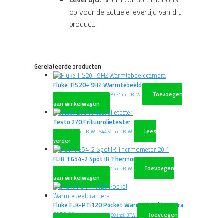
op voor de actuele levertijd van dit
product.
Gerelateerde producten
Fluke TIS20+ 9HZ Warmtebeeldcamera
€
1.851,00
Toevoegen
excl. BTW
€
2.239,71
incl. BTW
aan winkelwagen
Testo 270 Frituurolietester
€
450,00
Lees
excl. BTW
€
544,50
incl. BTW
verder
FLIR TG54-2 Spot IR Thermometer 20:1
€
179,00
Toevoegen
excl. BTW
€
216,59
incl. BTW
aan winkelwagen
Fluke FLK-PTi120 Pocket Warmtebeeldcamera
€
950,00
Toevoegen
excl. BTW
€
1.149,50
incl. BTW