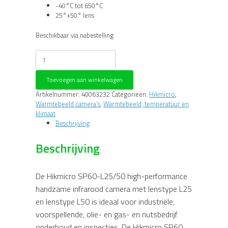
-40°C tot 650°C
25°+50° lens
Beschikbaar via nabestelling
Hikmicro
SP60-
L25/50
Toevoegen aan winkelwagen
IR
camera
Artikelnummer:
40063232
Categorieën:
Hikmicro
,
aantal
Warmtebeeld camera’s
,
Warmtebeeld, temperatuur en
klimaat
Beschrijving
Beschrijving
De Hikmicro SP60-L25/50 high-performance
handzame infrarood camera met lenstype L25
en lenstype L50 is ideaal voor industriële,
voorspellende, olie- en gas- en nutsbedrijf
onderhoud en inspecties. De Hikmicro SP60