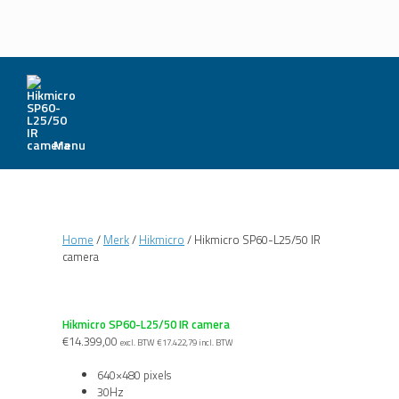
Menu
Home
/
Merk
/
Hikmicro
/ Hikmicro SP60-L25/50 IR
camera
Hikmicro SP60-L25/50 IR camera
€
14.399,00
excl. BTW
€
17.422,79
incl. BTW
640×480 pixels
30Hz