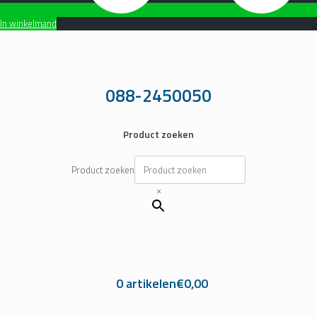
In winkelmand
Ga
naar
de
inhoud
088-2450050
Product zoeken
Product zoeken
×
0 artikelen
€0,00