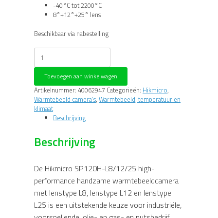
-40°C tot 2200°C
8°+12°+25° lens
Beschikbaar via nabestelling
Hikmicro
SP120H-
L8/12/25
Toevoegen aan winkelwagen
IR
camera
Artikelnummer:
40062947
Categorieën:
Hikmicro
,
aantal
Warmtebeeld camera’s
,
Warmtebeeld, temperatuur en
klimaat
Beschrijving
Beschrijving
De Hikmicro SP120H-L8/12/25 high-
performance handzame warmtebeeldcamera
met lenstype L8, lenstype L12 en lenstype
L25 is een uitstekende keuze voor industriële,
voorspellende, olie- en gas- en nutsbedrijf