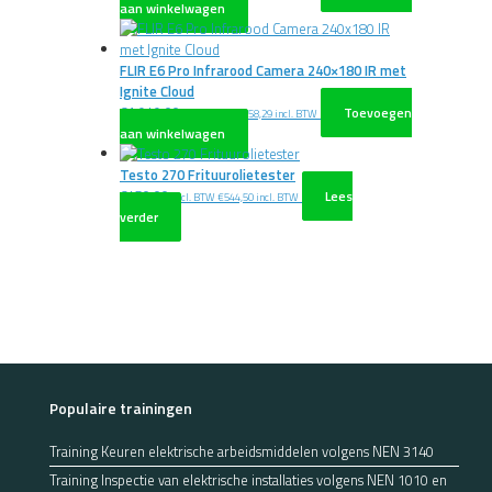
aan winkelwagen
FLIR E6 Pro Infrarood Camera 240×180 IR met
Ignite Cloud
€
1.949,00
Toevoegen
excl. BTW
€
2.358,29
incl. BTW
aan winkelwagen
Testo 270 Frituurolietester
€
450,00
Lees
excl. BTW
€
544,50
incl. BTW
verder
Populaire trainingen
Training Keuren elektrische arbeidsmiddelen volgens NEN 3140
Training Inspectie van elektrische installaties volgens NEN 1010 en