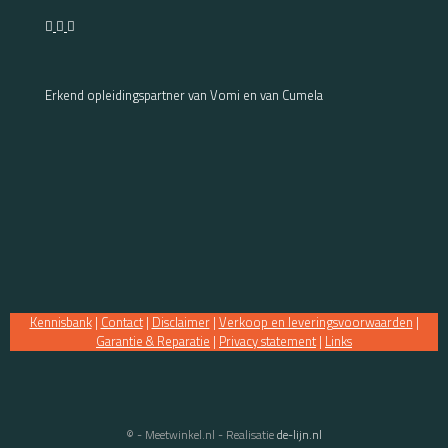
Erkend opleidingspartner van Vomi en van Cumela
Kennisbank
|
Contact
|
Disclaimer
|
Verkoop en leveringsvoorwaarden
|
Garantie & Reparatie
|
Privacy statement
|
Links
© - Meetwinkel.nl - Realisatie
de-lijn.nl