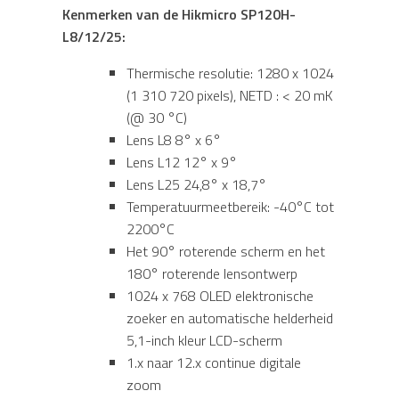
Kenmerken van de Hikmicro SP120H-
L8/12/25:
Thermische resolutie: 1280 x 1024
(1 310 720 pixels), NETD : < 20 mK
(@ 30 °C)
Lens L8 8° x 6°
Lens L12 12° x 9°
Lens L25 24,8° x 18,7°
Temperatuurmeetbereik: -40°C tot
2200°C
Het 90° roterende scherm en het
180° roterende lensontwerp
1024 x 768 OLED elektronische
zoeker en automatische helderheid
5,1-inch kleur LCD-scherm
1.x naar 12.x continue digitale
zoom