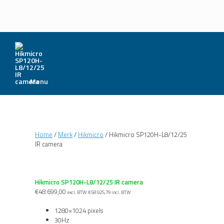
Menu
Home
/
Merk
/
Hikmicro
/ Hikmicro SP120H-L8/12/25
IR camera
Hikmicro SP120H-L8/12/25 IR camera
€
48.699,00
excl. BTW
€
58.925,79
incl. BTW
1280×1024 pixels
30Hz