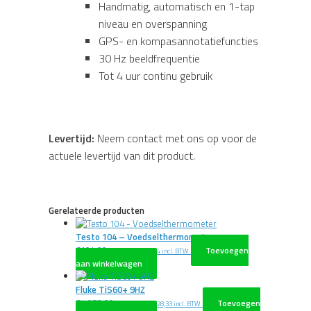
Handmatig, automatisch en 1-tap
niveau en overspanning
GPS- en kompasannotatiefuncties
30 Hz beeldfrequentie
Tot 4 uur continu gebruik
Levertijd:
Neem contact met ons op voor de
actuele levertijd van dit product.
Gerelateerde producten
Testo 104 – Voedselthermometer
€
104,00
Toevoegen
excl. BTW
€
125,84
incl. BTW
aan winkelwagen
Fluke TiS60+ 9HZ
€
4.073,00
Toevoegen
excl. BTW
€
4.928,33
incl. BTW