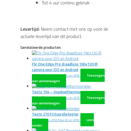
Tot 4 uur continu gebruik
Levertijd:
Neem contact met ons op voor de
actuele levertijd van dit product.
Gerelateerde producten
Flir One Edge Pro draadloze 160×120 IR
camera voor IOS en Android
€
409,00
Toevoegen
excl. BTW
€
494,89
incl. BTW
aan winkelwagen
Testo 104 – Voedselthermometer
€
104,00
Toevoegen
excl. BTW
€
125,84
incl. BTW
aan winkelwagen
Testo 270 Frituurolietester
€
450,00
Lees
excl. BTW
€
544,50
incl. BTW
verder