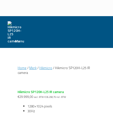
Menu
Home
/
Merk
/
Hikmicro
/ Hikmicro SP120H-L25 IR
camera
Hikmicro SP120H-L25 IR camera
€
29.999,00
excl. BTW
€
36.298,79
incl. BTW
1280×1024 pixels
30Hz