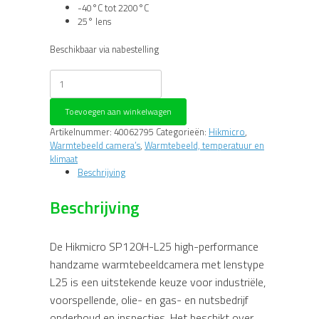
-40°C tot 2200°C
25° lens
Beschikbaar via nabestelling
Hikmicro
SP120H-
L25
Toevoegen aan winkelwagen
IR
camera
Artikelnummer:
40062795
Categorieën:
Hikmicro
,
aantal
Warmtebeeld camera’s
,
Warmtebeeld, temperatuur en
klimaat
Beschrijving
Beschrijving
De Hikmicro SP120H-L25 high-performance
handzame warmtebeeldcamera met lenstype
L25 is een uitstekende keuze voor industriële,
voorspellende, olie- en gas- en nutsbedrijf
onderhoud en inspecties. Het beschikt over