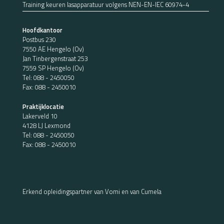
Training keuren lasapparatuur volgens NEN-EN-IEC 60974-4
Hoofdkantoor
Postbus 230
7550 AE Hengelo (Ov)
Jan Tinbergenstraat 253
7559 SP Hengelo (Ov)
Tel:
088 - 2450050
Fax: 088 - 2450010
Praktijklocatie
Lakerveld 10
4128 LJ Lexmond
Tel:
088 - 2450050
Fax: 088 - 2450010
Erkend opleidingspartner van Vomi en van Cumela