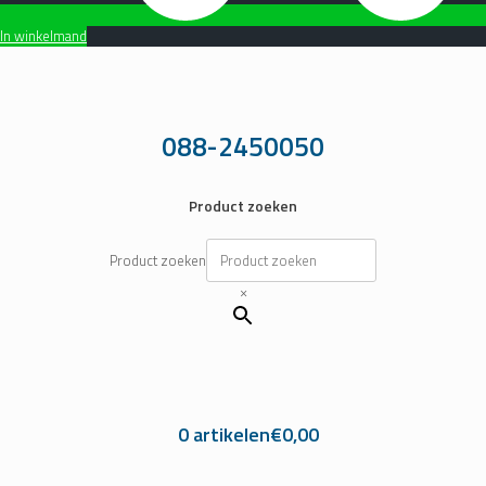
In winkelmand
Ga
naar
de
inhoud
088-2450050
Product zoeken
Product zoeken
×
0 artikelen
€0,00