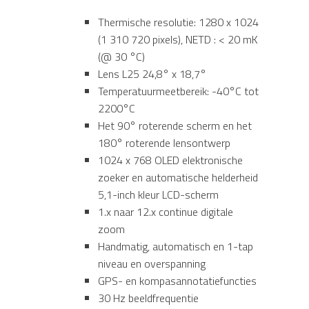
Thermische resolutie: 1280 x 1024
(1 310 720 pixels), NETD : < 20 mK
(@ 30 °C)
Lens L25 24,8° x 18,7°
Temperatuurmeetbereik: -40°C tot
2200°C
Het 90° roterende scherm en het
180° roterende lensontwerp
1024 x 768 OLED elektronische
zoeker en automatische helderheid
5,1-inch kleur LCD-scherm
1.x naar 12.x continue digitale
zoom
Handmatig, automatisch en 1-tap
niveau en overspanning
GPS- en kompasannotatiefuncties
30 Hz beeldfrequentie