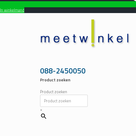
In winkelmand
Ga
naar
de
inhoud
088-2450050
Product zoeken
Product zoeken
×