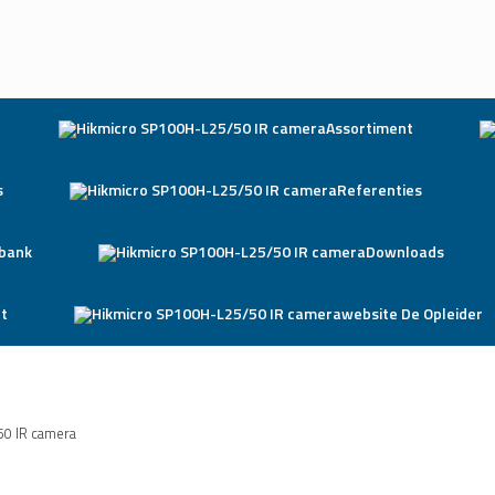
Assortiment
s
Referenties
bank
Downloads
t
website De Opleider
50 IR camera