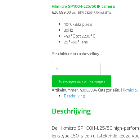
Hikmicro SP100H-L25/50 IR camera
€
26.899,00
excl. BTW
€
32.547,79
incl. BTW
1040×832 pixels
30Hz
-40°C tot 2200°C
25°+50° lens
Beschikbaar via nabestelling
Hikmicro
SP100H-
L25/50
Toevoegen aan winkelwagen
IR
camera
Artikelnummer:
40063004
Categorieën:
Hikmicro
,
aantal
Beschrijving
Beschrijving
De Hikmicro SP100H-L25/50 high-perfor
lenstype L50 is een uitstekende keuze voor