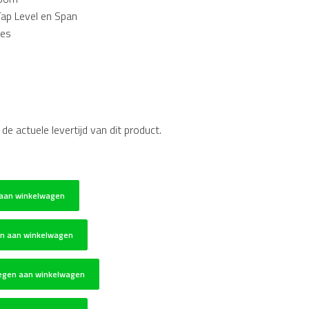
ap Level en Span
ies
 actuele levertijd van dit product.
aan winkelwagen
n aan winkelwagen
egen aan winkelwagen