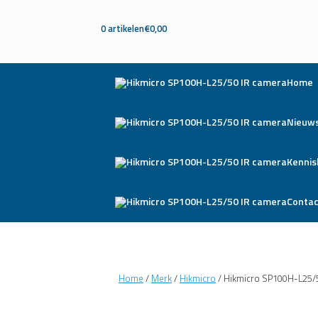
0 artikelen
€0,00
Home
Nieuw
Kennis
Contac
Home
/
Merk
/
Hikmicro
/ Hikmicro SP100H-L25/