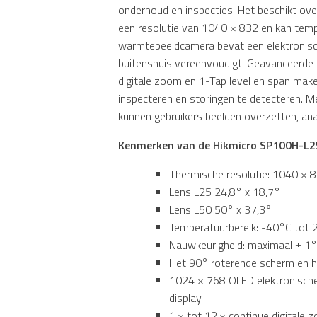
onderhoud en inspecties. Het beschikt ov
een resolutie van 1040 × 832 en kan tem
warmtebeeldcamera bevat een elektronisch
buitenshuis vereenvoudigt. Geavanceerde
digitale zoom en 1-Tap level en span mak
inspecteren en storingen te detecteren. 
kunnen gebruikers beelden overzetten, ana
Kenmerken van de Hikmicro SP100H-L2
Thermische resolutie: 1040 × 
Lens L25 24,8° x 18,7°
Lens L50 50° x 37,3°
Temperatuurbereik: -40°C tot
Nauwkeurigheid: maximaal ± 1°
Het 90° roterende scherm en 
1024 × 768 OLED elektronische
display
1.× tot 12.× continue digitale 