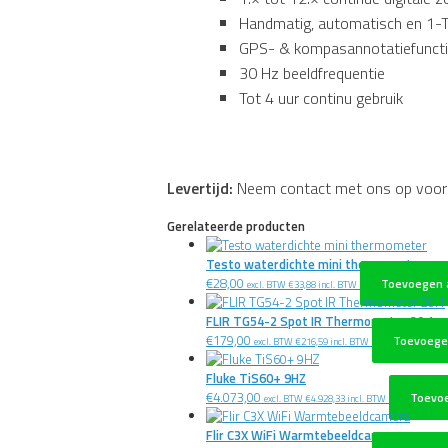
Handmatig, automatisch en 1-T
GPS- & kompasannotatiefunct
30 Hz beeldfrequentie
Tot 4 uur continu gebruik
Levertijd:
Neem contact met ons op voor de
Gerelateerde producten
Testo waterdichte mini thermometer
€
28,00
Toevoegen 
excl. BTW
€
33,88
incl. BTW
FLIR TG54-2 Spot IR Thermometer 20:1
€
179,00
Toevoege
excl. BTW
€
216,59
incl. BTW
Fluke TiS60+ 9HZ
€
4.073,00
Toevo
excl. BTW
€
4.928,33
incl. BTW
Flir C3X WiFi Warmtebeeldcamera