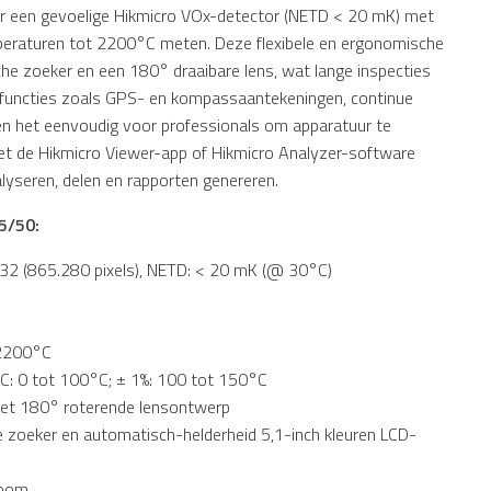
er een gevoelige Hikmicro VOx-detector (NETD < 20 mK) met
peraturen tot 2200°C meten. Deze flexibele en ergonomische
e zoeker en een 180° draaibare lens, wat lange inspecties
 functies zoals GPS- en kompassaantekeningen, continue
en het eenvoudig voor professionals om apparatuur te
Met de Hikmicro Viewer-app of Hikmicro Analyzer-software
lyseren, delen en rapporten genereren.
5/50:
832 (865.280 pixels), NETD: < 20 mK (@ 30°C)
 2200°C
C: 0 tot 100°C; ± 1%: 100 tot 150°C
het 180° roterende lensontwerp
 zoeker en automatisch-helderheid 5,1-inch kleuren LCD-
zoom