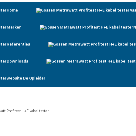
Home
As
Merken
N
Referenties
Downloads
website De Opleider
tt Profitest H+E kabel tester