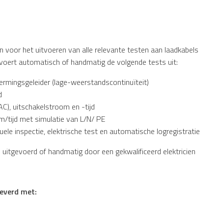
n voor het uitvoeren van alle relevante testen aan laadkabels
 voert automatisch of handmatig de volgende tests uit:
mingsgeleider (lage-weerstandscontinuïteit)
d
C), uitschakelstroom en -tijd
/tijd met simulatie van L/N/ PE
suele inspectie, elektrische test en automatische logregistratie
uitgevoerd of handmatig door een gekwalificeerd elektricien
leverd met: