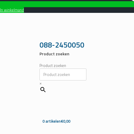
In winkelmand
Ga
naar
de
inhoud
088-2450050
Product zoeken
Product zoeken
×
0 artikelen
€0,00