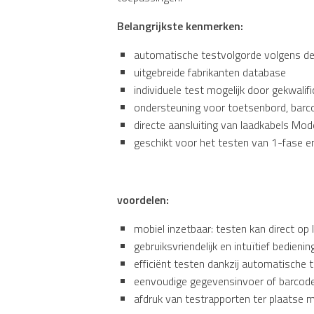
Belangrijkste kenmerken:
automatische testvolgorde volgens de 
uitgebreide fabrikanten database
individuele test mogelijk door gekwalif
ondersteuning voor toetsenbord, barc
directe aansluiting van laadkabels Mo
geschikt voor het testen van 1-fase e
voordelen:
mobiel inzetbaar: testen kan direct op
gebruiksvriendelijk en intuïtief bedieni
efficiënt testen dankzij automatische 
eenvoudige gegevensinvoer of barcod
afdruk van testrapporten ter plaatse m