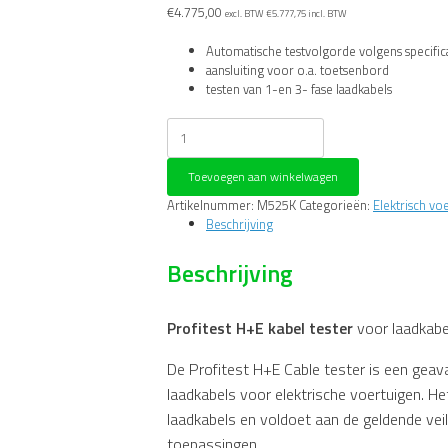
€
4.775,00
excl. BTW
€
5.777,75
incl. BTW
Automatische testvolgorde volgens specifica
aansluiting voor o.a. toetsenbord
testen van 1-en 3- fase laadkabels
Gossen
Metrawatt
Profitest
Toevoegen aan winkelwagen
H+E
kabel
Artikelnummer:
M525K
Categorieën:
Elektrisch vo
tester
Beschrijving
aantal
Beschrijving
Profitest H+E kabel tester
voor laadkabel
De Profitest H+E Cable tester is een gea
laadkabels voor elektrische voertuigen. H
laadkabels en voldoet aan de geldende vei
toepassingen.