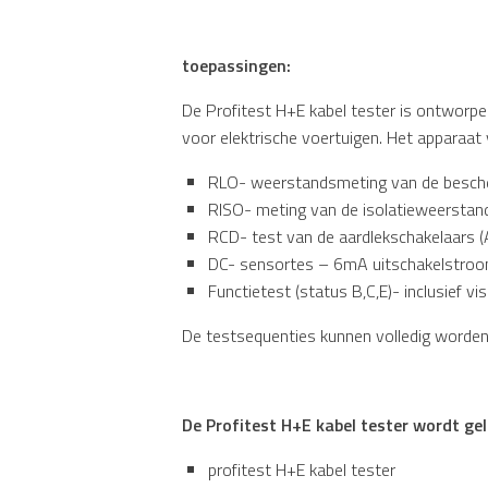
toepassingen:
De Profitest H+E kabel tester is ontworpe
voor elektrische voertuigen. Het apparaat
RLO- weerstandsmeting van de bescher
RISO- meting van de isolatieweerstan
RCD- test van de aardlekschakelaars (A
DC- sensortes – 6mA uitschakelstroom
Functietest (status B,C,E)- inclusief vi
De testsequenties kunnen volledig worden 
De Profitest H+E kabel tester wordt ge
profitest H+E kabel tester