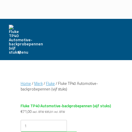
Menu
Home
/
Merk
/
Fluke
/ Fluke TP40 Automotive-
backprobepennen (vijf stuks)
Fluke TP40 Automotive-backprobepennen (vijf stuks)
€
71,00
excl. BTW
€
85,91
incl. BTW
Fluke
TP40