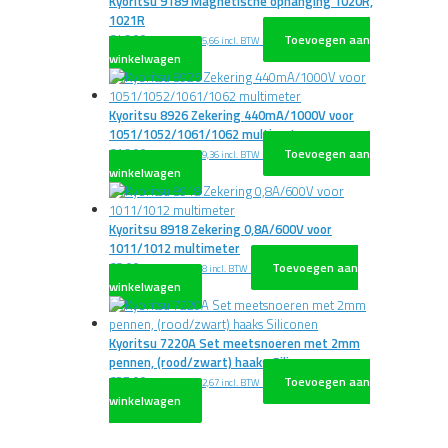
Kyoritsu 9189 Magnetische ophanging 1020R,
1021R
€
46,00
Toevoegen aan
excl. BTW
€
55,66
incl. BTW
winkelwagen
Kyoritsu 8926 Zekering 440mA/1000V voor
1051/1052/1061/1062 multimeter
€
16,00
Toevoegen aan
excl. BTW
€
19,36
incl. BTW
winkelwagen
Kyoritsu 8918 Zekering 0,8A/600V voor
1011/1012 multimeter
€
8,00
Toevoegen aan
excl. BTW
€
9,68
incl. BTW
winkelwagen
Kyoritsu 7220A Set meetsnoeren met 2mm
pennen, (rood/zwart) haaks Siliconen
€
27,00
Toevoegen aan
excl. BTW
€
32,67
incl. BTW
winkelwagen