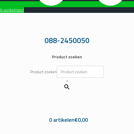
In winkelmand
Ga
naar
de
inhoud
088-2450050
Product zoeken
Product zoeken
×
0 artikelen
€0,00