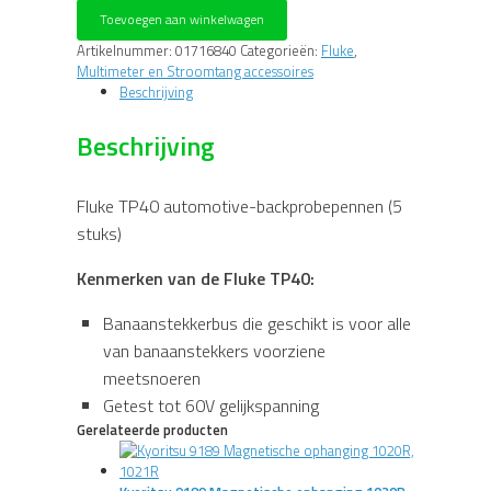
Automotive-
Toevoegen aan winkelwagen
backprobepennen
(vijf
Artikelnummer:
01716840
Categorieën:
Fluke
,
stuks)
Multimeter en Stroomtang accessoires
aantal
Beschrijving
Beschrijving
Fluke TP40 automotive-backprobepennen (5
stuks)
Kenmerken van de Fluke TP40:
Banaanstekkerbus die geschikt is voor alle
van banaanstekkers voorziene
meetsnoeren
Getest tot 60V gelijkspanning
Gerelateerde producten