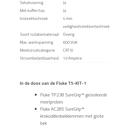
Setuitvoering
Ja
Met koffer/tas
Ja
Insteektechniek
4 mm
veiligheidsstekkertechniek
Soort isolatiemateriaal
Overig
Max. werkspanning
600 Volt
Meetcircuitcategorie
CAT IV
Stroombelastbaarheid
10 Ampère
In de doos van de Fluke T5-KIT-1
Fluke TP238 SureGrip™ geïsoleerde
meetprobes
Fluke AC285 SureGrip™
krokodillenbekklemmen met grote
bek