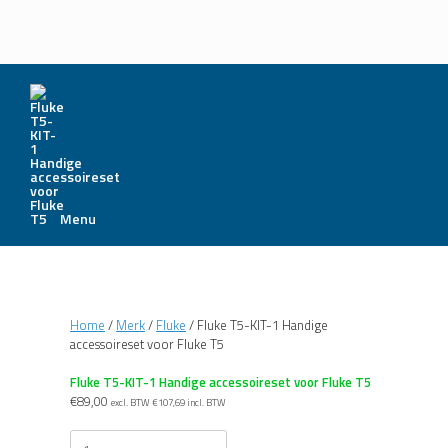
Menu
Home
/
Merk
/
Fluke
/ Fluke T5-KIT-1 Handige
accessoireset voor Fluke T5
Fluke T5-KIT-1 Handige accessoireset voor Fluke T5
€
89,00
excl. BTW
€
107,69
incl. BTW
Fluke