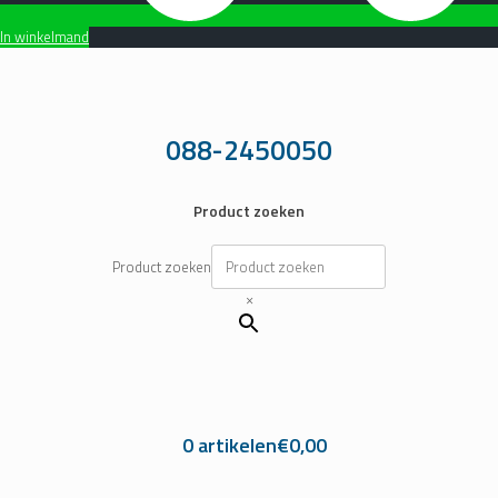
In winkelmand
Ga
naar
de
inhoud
088-2450050
Product zoeken
Product zoeken
×
0 artikelen
€0,00