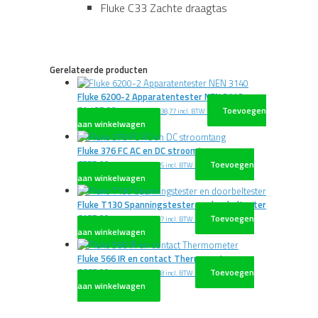
Fluke C33 Zachte draagtas
Gerelateerde producten
Fluke 6200-2 Apparatentester NEN 3140
€
1.437,00
Toevoegen
excl. BTW
€
1.738,77
incl. BTW
aan winkelwagen
Fluke 376 FC AC en DC stroomtang
€
775,00
Toevoegen
excl. BTW
€
937,75
incl. BTW
aan winkelwagen
Fluke T130 Spanningstester en doorbeltester
€
187,00
Toevoegen
excl. BTW
€
226,27
incl. BTW
aan winkelwagen
Fluke 566 IR en contact Thermometer
€
668,00
Toevoegen
excl. BTW
€
808,28
incl. BTW
aan winkelwagen