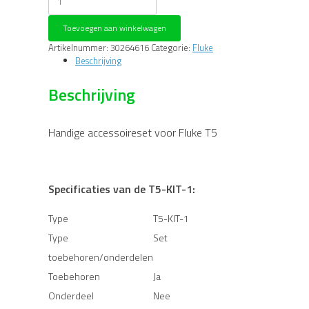
T5-
KIT-
Toevoegen aan winkelwagen
1
Handige
Artikelnummer:
30264616
Categorie:
Fluke
accessoireset
Beschrijving
voor
Fluke
Beschrijving
T5
aantal
Handige accessoireset voor Fluke T5
Specificaties van de T5-KIT-1:
Type
T5-KIT-1
Type
Set
toebehoren/onderdelen
Toebehoren
Ja
Onderdeel
Nee