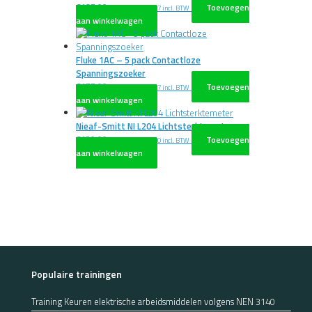
€
187,00
Toevoegen
excl. BTW
€
226,27
incl. BTW
aan winkelwagen
Fluke 1AC – 5 pack Contactloze
Spanningszoeker
€
177,00
Toevoegen
excl. BTW
€
214,17
incl. BTW
aan winkelwagen
Nieaf-Smitt NI L204 Lichtsterktemeter
€
120,00
Toevoegen
excl. BTW
€
145,20
incl. BTW
aan winkelwagen
Populaire trainingen
Training Keuren elektrische arbeidsmiddelen volgens NEN 3140