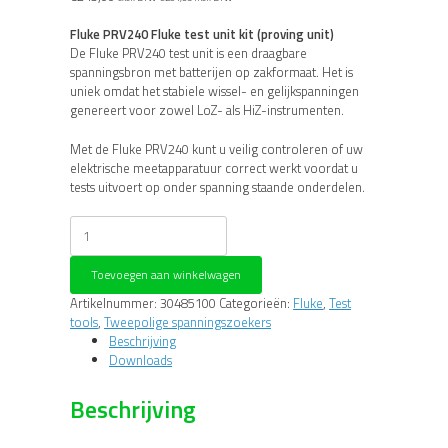
Fluke PRV240 Fluke test unit kit (proving unit)
De Fluke PRV240 test unit is een draagbare
spanningsbron met batterijen op zakformaat. Het is
uniek omdat het stabiele wissel- en gelijkspanningen
genereert voor zowel LoZ- als HiZ-instrumenten.
Met de Fluke PRV240 kunt u veilig controleren of uw
elektrische meetapparatuur correct werkt voordat u
tests uitvoert op onder spanning staande onderdelen.
Fluke
PRV240
Fluke
Toevoegen aan winkelwagen
test
unit
Artikelnummer:
30485100
Categorieën:
Fluke
,
Test
kit
tools
,
Tweepolige spanningszoekers
(proving
Beschrijving
unit)
Downloads
aantal
Beschrijving