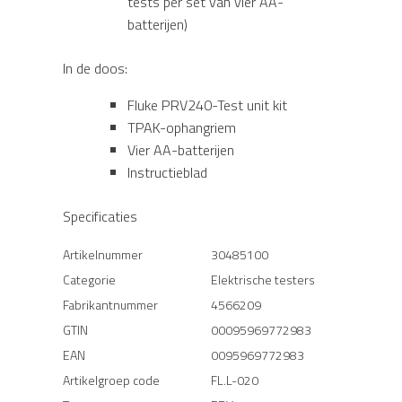
tests per set van vier AA-
batterijen)
In de doos:
Fluke PRV240-Test unit kit
TPAK-ophangriem
Vier AA-batterijen
Instructieblad
Specificaties
Artikelnummer
30485100
Categorie
Elektrische testers
Fabrikantnummer
4566209
GTIN
00095969772983
EAN
0095969772983
Artikelgroep code
FL.L-020