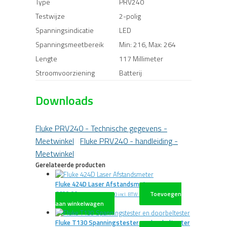
Type
PRV240
Testwijze
2-polig
Spanningsindicatie
LED
Spanningsmeetbereik
Min: 216, Max: 264
Lengte
117 Millimeter
Stroomvoorziening
Batterij
Downloads
Fluke PRV240 - Technische gegevens -
Meetwinkel
Fluke PRV240 - handleiding -
Meetwinkel
Gerelateerde producten
Fluke 424D Laser Afstandsmeter
€
600,00
Toevoegen
excl. BTW
€
726,00
incl. BTW
aan winkelwagen
Fluke T130 Spanningstester en doorbeltester