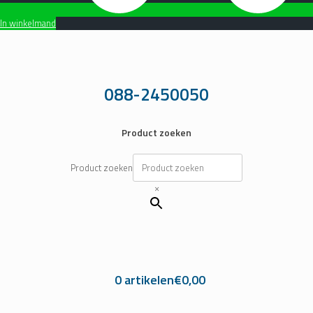
In winkelmand
Ga
naar
de
inhoud
088-2450050
Product zoeken
Product zoeken
×
0 artikelen
€0,00