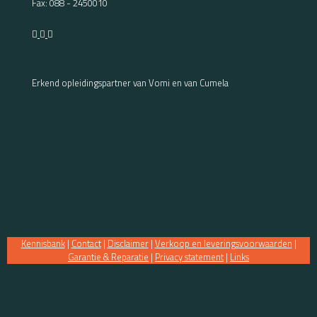
Fax: 088 - 2450010
Erkend opleidingspartner van Vomi en van Cumela
Kennisbank
|
Contact
|
Disclaimer
|
Verkoop en leveringsvoorwaarden
|
Garantie & Reparatie
|
Privacy statement
|
Links