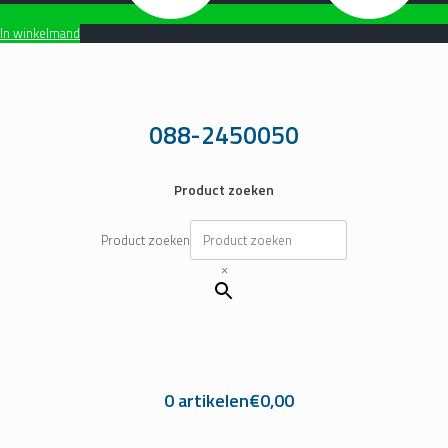
In winkelmand
Ga
naar
de
inhoud
088-2450050
Product zoeken
Product zoeken
×
0 artikelen
€0,00