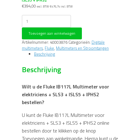
€
394,00
excl. BTW
€
476,74
incl. BTW
Fluke
IB117L
Multimeter
Toevoegen aan winkelwagen
voor
elektriciens
Artikelnummer:
40003876
Categorieën:
Digitale
+
multimeters
,
Fluke
,
Multimeters en Stroomtangen
SLS3
Beschrijving
+
ISLS5
Beschrijving
+
IPHS2
aantal
Wilt u de Fluke IB117L Multimeter voor
elektriciens + SLS3 + ISLS5 + IPHS2
bestellen?
U kunt de Fluke IB117L Multimeter voor
elektriciens + SLS3 + ISLS5 + IPHS2 online
bestellen door te klikken op de knop
Toevoegen aan winkelmandje. Hierna kunt u de