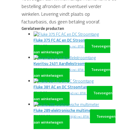
bestelling afronden of eventueel verder
winkelen. Levering vindt plaats op
factuurbasis, dus geen betaling vooraf.
Gerelateerde producten
Fluke 375 FC AC en DC Stroomtang
€
704,00
Toevoegen
excl. BTW
€
851,84
incl. BTW
aan winkelwagen
Kyoritsu 2431 Aardlekstroomtang
€
529,00
Toevoegen
excl. BTW
€
640,09
incl. BTW
aan winkelwagen
Fluke 381 AC en DC Stroomtang
€
940,00
Toevoegen
excl. BTW
€
1.137,40
incl. BTW
aan winkelwagen
Fluke 289 elektronische multimeter
€
1.090,00
Toevoegen
excl. BTW
€
1.318,90
incl. BTW
aan winkelwagen