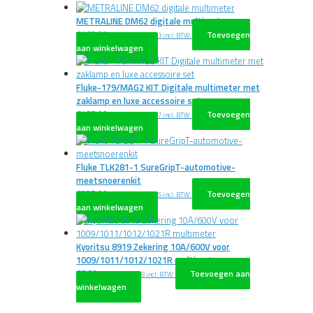
METRALINE DM62 digitale multimeter
€
163,00
Toevoegen
excl. BTW
€
197,23
incl. BTW
aan winkelwagen
Fluke-179/MAG2 KIT Digitale multimeter met
zaklamp en luxe accessoire set
€
487,00
Toevoegen
excl. BTW
€
589,27
incl. BTW
aan winkelwagen
Fluke TLK281-1 SureGripT-automotive-
meetsnoerenkit
€
235,00
Toevoegen
excl. BTW
€
284,35
incl. BTW
aan winkelwagen
Kyoritsu 8919 Zekering 10A/600V voor
1009/1011/1012/1021R multimeter
€
8,00
Toevoegen aan
excl. BTW
€
9,68
incl. BTW
winkelwagen