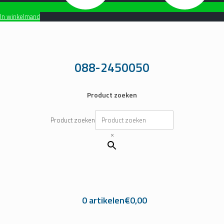
In winkelmand
Ga
naar
de
inhoud
088-2450050
Product zoeken
Product zoeken
×
0 artikelen
€0,00