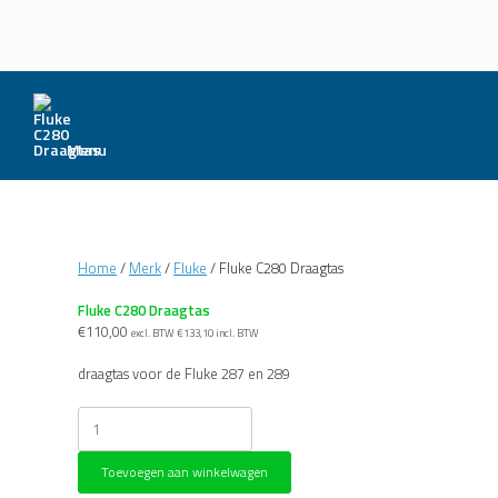
Menu
Home
/
Merk
/
Fluke
/ Fluke C280 Draagtas
Fluke C280 Draagtas
€
110,00
excl. BTW
€
133,10
incl. BTW
draagtas voor de Fluke 287 en 289
Fluke
C280
Draagtas
Toevoegen aan winkelwagen
aantal