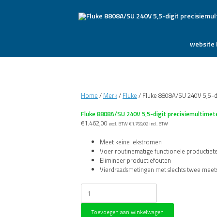
website 
Home
/
Merk
/
Fluke
/ Fluke 8808A/SU 240V 5,5-di
Fluke 8808A/SU 240V 5,5-digit precisiemultimet
€
1.462,00
excl. BTW
€
1.769,02
incl. BTW
Meet keine lekstromen
Voer routinematige functionele productietes
Elimineer productiefouten
Vierdraadsmetingen met slechts twee mee
Fluke
8808A/SU
240V
Toevoegen aan winkelwagen
5,5-