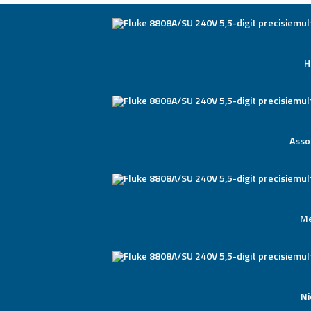
H
Asso
Me
N