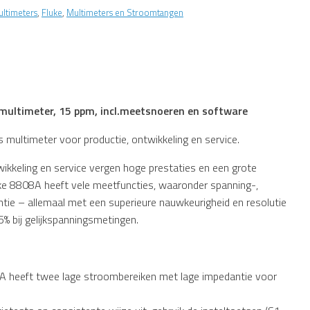
ultimeters
,
Fluke
,
Multimeters en Stroomtangen
multimeter, 15 ppm, incl.
meetsnoeren en software
s multimeter voor productie, ontwikkeling en service.
ikkeling en service vergen hoge prestaties en een grote
Fluke 8808A heeft vele meetfuncties, waaronder spanning-,
tie – allemaal met een superieure nauwkeurigheid en resolutie
% bij gelijkspanningsmetingen.
8A heeft twee lage stroombereiken met lage impedantie voor