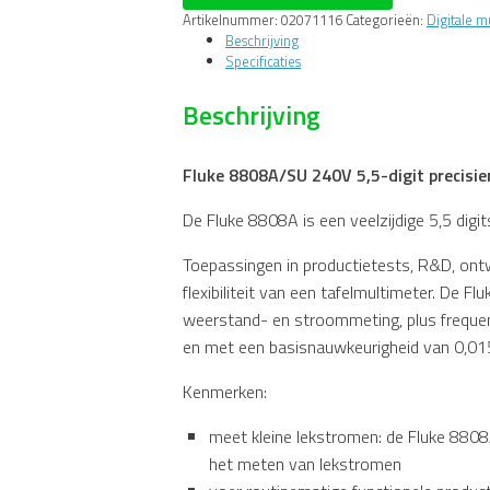
digit
Artikelnummer:
02071116
Categorieën:
Digitale m
precisiemultimeter,
Beschrijving
15
Specificaties
ppm,
incl.
Beschrijving
meetsnoeren
en
software
Fluke 8808A/SU 240V 5,5-digit precisie
aantal
De Fluke 8808A is een veelzijdige 5,5 digit
Toepassingen in productietests, R&D, ontw
flexibiliteit van een tafelmultimeter. De 
weerstand- en stroommeting, plus frequen
en met een basisnauwkeurigheid van 0,015
Kenmerken:
meet kleine lekstromen: de Fluke 880
het meten van lekstromen