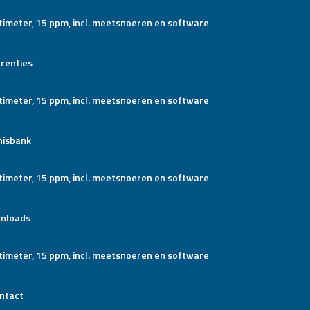
renties
nisbank
nloads
ntact