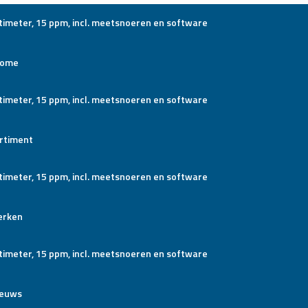
ome
rtiment
rken
ieuws