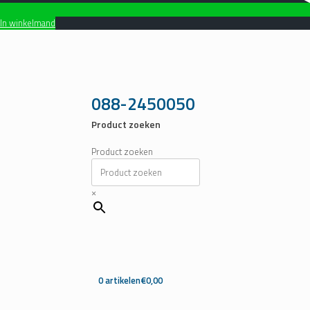
In winkelmand
Ga
naar
de
inhoud
088-2450050
Product zoeken
Product zoeken
×
0 artikelen
€0,00