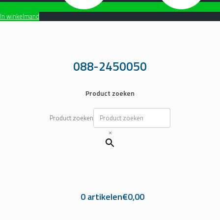
In winkelmand
Ga
naar
de
inhoud
088-2450050
Product zoeken
Product zoeken
×
0 artikelen
€0,00