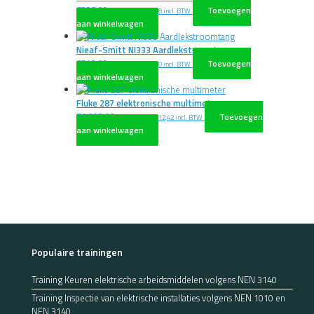
€
328,00
Toevoegen
excl. BTW
€
396,88
incl. BTW
aan winkelwagen
Nieaf-Smitt NI333 Aardlekstroomtang
€
340,00
Toevoegen
excl. BTW
€
411,40
incl. BTW
aan winkelwagen
Fluke 287 elektronische multimeter
€
1.002,00
Toevoegen
excl. BTW
€
1.212,42
incl. BTW
aan winkelwagen
Populaire trainingen
Training Keuren elektrische arbeidsmiddelen volgens NEN 3140
Training Inspectie van elektrische installaties volgens NEN 1010 en
NEN 3140