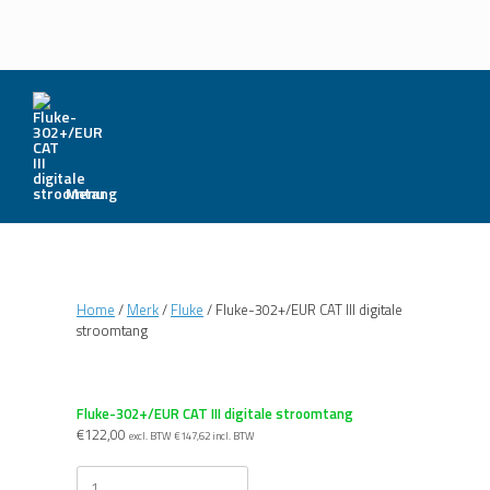
Menu
Home
/
Merk
/
Fluke
/ Fluke-302+/EUR CAT III digitale
stroomtang
Fluke-302+/EUR CAT III digitale stroomtang
€
122,00
excl. BTW
€
147,62
incl. BTW
Fluke-