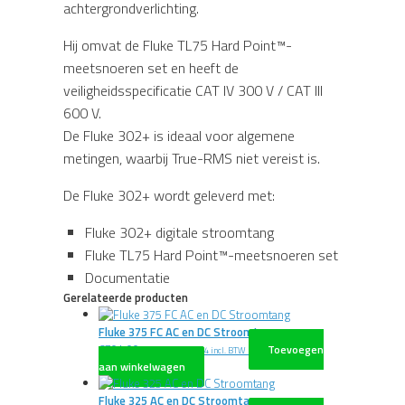
achtergrondverlichting.
Hij omvat de Fluke TL75 Hard Point™-
meetsnoeren set en heeft de
veiligheidsspecificatie CAT IV 300 V / CAT III
600 V.
De Fluke 302+ is ideaal voor algemene
metingen, waarbij True-RMS niet vereist is.
De Fluke 302+ wordt geleverd met:
Fluke 302+ digitale stroomtang
Fluke TL75 Hard Point™-meetsnoeren set
Documentatie
Gerelateerde producten
Fluke 375 FC AC en DC Stroomtang
€
704,00
Toevoegen
excl. BTW
€
851,84
incl. BTW
aan winkelwagen
Fluke 325 AC en DC Stroomtang