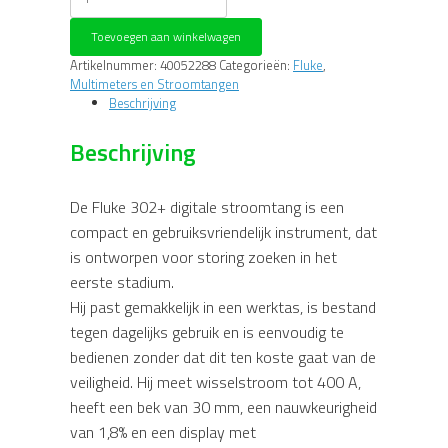
302+/EUR
CAT
Toevoegen aan winkelwagen
III
digitale
Artikelnummer:
40052288
Categorieën:
Fluke
,
stroomtang
Multimeters en Stroomtangen
aantal
Beschrijving
Beschrijving
De Fluke 302+ digitale stroomtang is een
compact en gebruiksvriendelijk instrument, dat
is ontworpen voor storing zoeken in het
eerste stadium.
Hij past gemakkelijk in een werktas, is bestand
tegen dagelijks gebruik en is eenvoudig te
bedienen zonder dat dit ten koste gaat van de
veiligheid. Hij meet wisselstroom tot 400 A,
heeft een bek van 30 mm, een nauwkeurigheid
van 1,8% en een display met