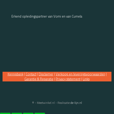
Erkend opleidingspartner van Vomi en van Cumela
Kennisbank
|
Contact
|
Disclaimer
|
Verkoop en leveringsvoorwaarden
|
Garantie & Reparatie
|
Privacy statement
|
Links
© - Meetwinkel.nl - Realisatie
de-lijn.nl