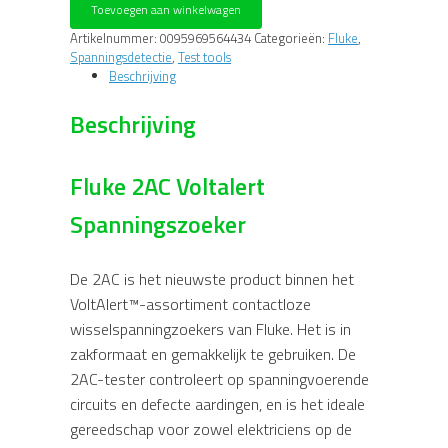
Toevoegen aan winkelwagen
Spanningsdetector
aantal
Artikelnummer:
0095969564434
Categorieën:
Fluke
,
Spanningsdetectie
,
Test tools
Beschrijving
Beschrijving
Fluke 2AC Voltalert
Spanningszoeker
De 2AC is het nieuwste product binnen het
VoltAlert™-assortiment contactloze
wisselspanningzoekers van Fluke. Het is in
zakformaat en gemakkelijk te gebruiken. De
2AC-tester controleert op spanningvoerende
circuits en defecte aardingen, en is het ideale
gereedschap voor zowel elektriciens op de