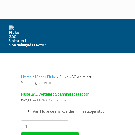
Menu
Home
/
Merk
/
Fluke
/ Fluke 2AC Voltalert
Spanningsdetector
Fluke 2AC Voltalert Spanningsdetector
€
45,00
excl. BTW
€
54,45
incl. BTW
Van Fluke de marktleider in meetapparatuur
Fluke
2AC
Voltalert