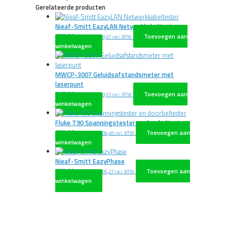
Gerelateerde producten
Nieaf-Smitt EazyLAN Netwerkkabeltester
€
57,00
Toevoegen aan
excl. BTW
€
68,97
incl. BTW
winkelwagen
MWCP-3007 Geluidsafstandsmeter met
laserpunt
€
17,00
Toevoegen aan
excl. BTW
€
20,57
incl. BTW
winkelwagen
Fluke T90 Spanningstester en doorbeltester
€
88,00
Toevoegen aan
excl. BTW
€
106,48
incl. BTW
winkelwagen
Nieaf-Smitt EazyPhase
€
87,00
Toevoegen aan
excl. BTW
€
105,27
incl. BTW
winkelwagen