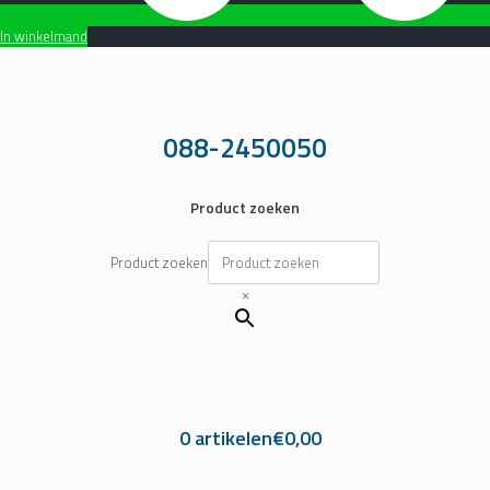
In winkelmand
Ga
naar
de
inhoud
088-2450050
Product zoeken
Product zoeken
×
0 artikelen
€0,00