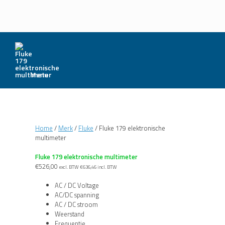
Menu
Home
/
Merk
/
Fluke
/ Fluke 179 elektronische
multimeter
Fluke 179 elektronische multimeter
€
526,00
excl. BTW
€
636,46
incl. BTW
AC / DC Voltage
AC/DC spanning
AC / DC stroom
Weerstand
Frequentie