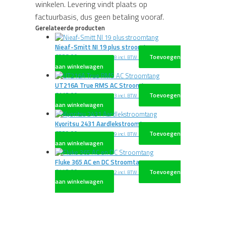
winkelen. Levering vindt plaats op
factuurbasis, dus geen betaling vooraf.
Gerelateerde producten
Nieaf-Smitt NI 19 plus stroomtang
€
338,00
Toevoegen
excl. BTW
€
408,98
incl. BTW
aan winkelwagen
UT216A True RMS AC Stroomtang
€
113,00
Toevoegen
excl. BTW
€
136,73
incl. BTW
aan winkelwagen
Kyoritsu 2431 Aardlekstroomtang
€
529,00
Toevoegen
excl. BTW
€
640,09
incl. BTW
aan winkelwagen
Fluke 365 AC en DC Stroomtang
€
442,00
Toevoegen
excl. BTW
€
534,82
incl. BTW
aan winkelwagen