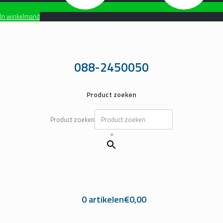
In winkelmand
Ga
naar
de
inhoud
088-2450050
Product zoeken
Product zoeken
×
0 artikelen
€0,00