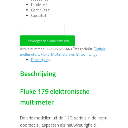
Diode test
Continuïteit
Capaciteit
Fluke
179
elektronische
Toevoegen aan winkelwagen
multimeter
aantal
Artikelnummer:
0095969255448
Categorieën:
Digitale
multimeters
,
Fluke
,
Multimeters en Stroomtangen
Beschrijving
Beschrijving
Fluke 179 elektronische
multimeter
De drie modellen uit de 170-serie zijn de norm
doordat zij aspecten als nauwkeurigheid,