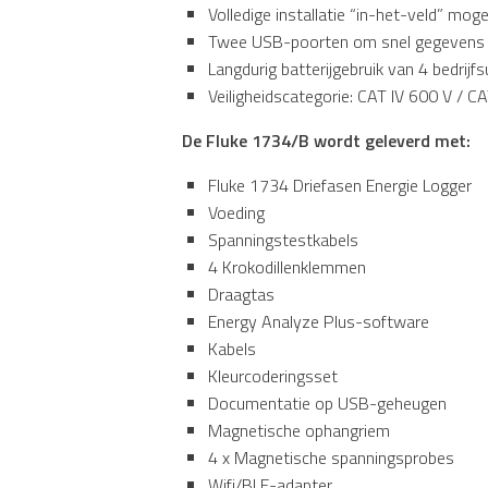
Volledige installatie “in-het-veld” mog
Twee USB-poorten om snel gegevens t
Langdurig batterijgebruik van 4 bedrijf
Veiligheidscategorie: CAT IV 600 V / CA
De Fluke 1734/B wordt geleverd met:
Fluke 1734 Driefasen Energie Logger
Voeding
Spanningstestkabels
4 Krokodillenklemmen
Draagtas
Energy Analyze Plus-software
Kabels
Kleurcoderingsset
Documentatie op USB-geheugen
Magnetische ophangriem
4 x Magnetische spanningsprobes
Wifi/BLE-adapter