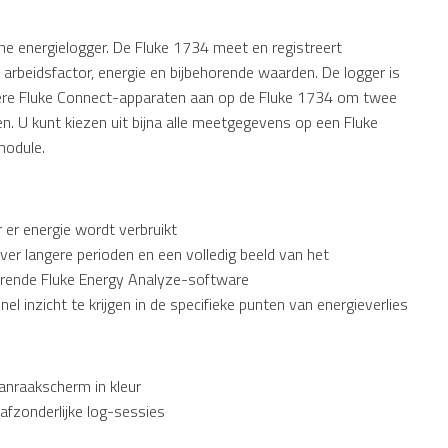
che energielogger. De Fluke 1734 meet en registreert
rbeidsfactor, energie en bijbehorende waarden. De logger is
dere Fluke Connect-apparaten aan op de Fluke 1734 om twee
n. U kunt kiezen uit bijna alle meetgegevens op een Fluke
module.
er energie wordt verbruikt
er langere perioden en een volledig beeld van het
orende Fluke Energy Analyze-software
el inzicht te krijgen in de specifieke punten van energieverlies
anraakscherm in kleur
fzonderlijke log-sessies