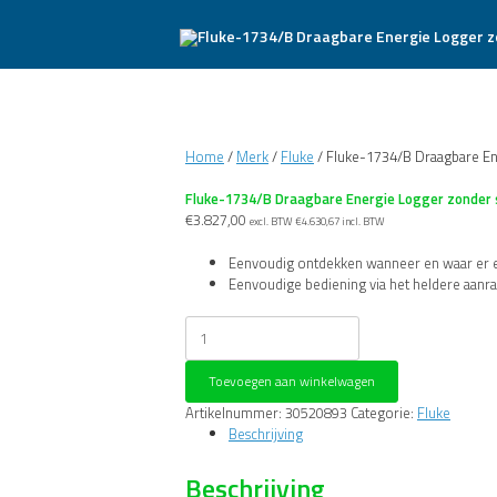
Home
/
Merk
/
Fluke
/ Fluke-1734/B Draagbare En
Fluke-1734/B Draagbare Energie Logger zonder
€
3.827,00
excl. BTW
€
4.630,67
incl. BTW
Eenvoudig ontdekken wanneer en waar er e
Eenvoudige bediening via het heldere aanra
Fluke-
1734/B
Draagbare
Toevoegen aan winkelwagen
Energie
Logger
Artikelnummer:
30520893
Categorie:
Fluke
zonder
Beschrijving
stroomtangen
met
Beschrijving
Fluke