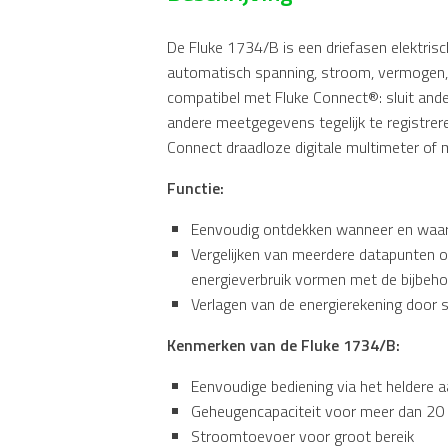
connect
aantal
De Fluke 1734/B is een driefasen elektris
automatisch spanning, stroom, vermogen, a
compatibel met Fluke Connect®: sluit an
andere meetgegevens tegelijk te registrere
Connect draadloze digitale multimeter of 
Functie:
Eenvoudig ontdekken wanneer en waar 
Vergelijken van meerdere datapunten ov
energieverbruik vormen met de bijbeh
Verlagen van de energierekening door sn
Kenmerken van de Fluke 1734/B:
Eenvoudige bediening via het heldere a
Geheugencapaciteit voor meer dan 20 a
Stroomtoevoer voor groot bereik