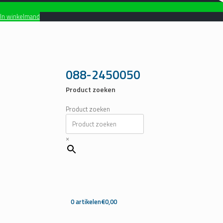
In winkelmand
Ga
naar
de
inhoud
088-2450050
Product zoeken
Product zoeken
×
0 artikelen
€0,00