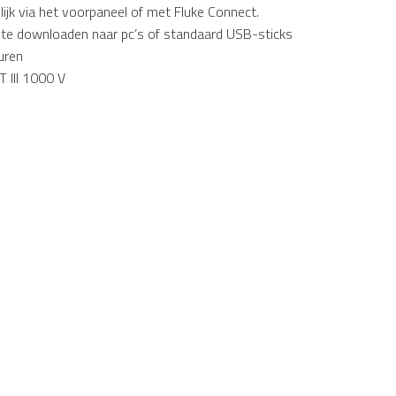
elijk via het voorpaneel of met Fluke Connect.
e downloaden naar pc’s of standaard USB-sticks
suren
T III 1000 V