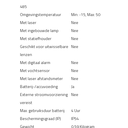
485
Omgevingstemperatuur
Min: -15, Max: 50
Met laser
Nee
Met ingebouwde lamp
Nee
Met statiefhouder
Nee
Geschikt voor uitwisselbare
Nee
lenzen
Met digitaal alarm
Nee
Met vochtsensor
Nee
Met laser afstandsmeter
Nee
Batterij-/accuvoeding
Ja
Externe stroomvoorziening
Nee
vereist
Max. gebruiksduur batterij
4 Uur
Beschermingsgraad (IP)
IP54
Gewicht
0.59 Kilogram