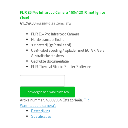
FLIR E5 Pro Infrarood Camera 160×120 IR met Ignite
Cloud
€
1.249,00
excl. BTW
€
1.511,29
incl. BTW
FLIR E5-Pro Infrarood Camera
Harde transportkoffer
1 x batterij (geïnstalleerd)
USB-kabel voeding / oplader met EU, VK, VS en
Australische stekkers
Gedrukte documentatie
FLIR Thermal Studio Starter Software
FLIR
E5
Pro
Toevoegen aan winkelwagen
Infrarood
Camera
Artikelnummer:
40037354
Categorieën:
Flir
,
160x120
Warmtebeeld camera’s
IR
Beschrijving
met
Specificaties
Ignite
Cloud