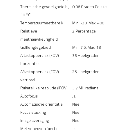
Thermische gevoeligheid bij
0.06 Graden Celsius
30 °C
Temperatuurmeetbereik
Min: -20, Max: 400
Relatieve
2 Percentage
meetnauwkeurigheid
Golflengtegebied
Min: 7.5, Max: 13
Aftastoppervlak (FOV)
33 Hoekgraden
horizontaal
Aftastoppervlak (FOV)
25 Hoekgraden
verticaal
Ruimtelijke resolutie (IFOV)
3.7 Milliradians
Autofocus
Ja
Automatische oriëntatie
Nee
Focus stacking
Nee
Image averaging
Nee
Met geheugen functie
Ja