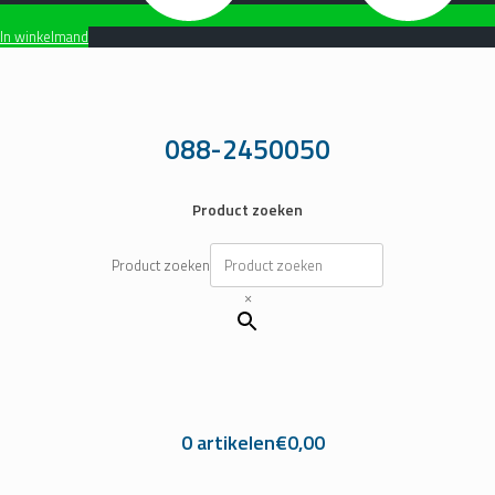
In winkelmand
Ga
naar
de
inhoud
088-2450050
Product zoeken
Product zoeken
×
0 artikelen
€0,00