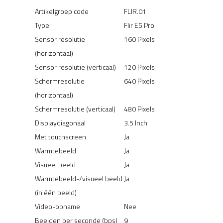
Artikelgroep code
FLIR.01
Type
Flir E5 Pro
Sensor resolutie
160 Pixels
(horizontaal)
Sensor resolutie (verticaal)
120 Pixels
Schermresolutie
640 Pixels
(horizontaal)
Schermresolutie (verticaal)
480 Pixels
Displaydiagonaal
3.5 Inch
Met touchscreen
Ja
Warmtebeeld
Ja
Visueel beeld
Ja
Warmtebeeld-/visueel beeld
Ja
(in één beeld)
Video-opname
Nee
Beelden per seconde (bps)
9