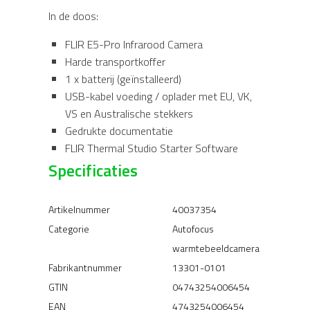
In de doos:
FLIR E5-Pro Infrarood Camera
Harde transportkoffer
1 x batterij (geïnstalleerd)
USB-kabel voeding / oplader met EU, VK,
VS en Australische stekkers
Gedrukte documentatie
FLIR Thermal Studio Starter Software
Specificaties
Artikelnummer
40037354
Categorie
Autofocus
warmtebeeldcamera
Fabrikantnummer
13301-0101
GTIN
04743254006454
EAN
4743254006454