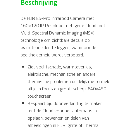
Beschrijving
aantal
De FLIR E5-Pro Infrarood Camera met
160×120 IR Resolutie met Ignite Cloud met
Multi-Spectral Dynamic Imaging (MSX)
technologie om zichtbare details op
warmtebeelden te leggen, waardoor de
beeldhelderheid wordt verbeterd.
Ziet vochtschade, warmteverlies,
elektrische, mechanische en andere
thermische problemen duidelijk met optiek
altijd in focus en groot, scherp, 640×480
touchscreen.
Bespaart tijd door verbinding te maken
met de Cloud voor het automatisch
opslaan, bewerken en delen van
afbeeldingen in FLIR Ignite of Thermal