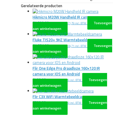
Gerelateerde producten
Hikmicro M20W Handheld IR camera
€
1.299,00
Toevoegen
excl. BTW
€
1.571,79
incl. BTW
aan winkelwagen
Fluke TIS20+ 9HZ Warmtebeeldcamera
€
1.851,00
Toevoegen
excl. BTW
€
2.239,71
incl. BTW
aan winkelwagen
Flir One Edge Pro draadloze 160×120 IR
camera voor IOS en Android
€
409,00
Toevoegen
excl. BTW
€
494,89
incl. BTW
aan winkelwagen
Flir C3X WiFi Warmtebeeldcamera
€
509,00
Toevoegen
excl. BTW
€
615,89
incl. BTW
aan winkelwagen