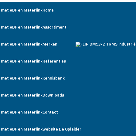
Home
Assortiment
Merken
Referenties
Kennisbank
Downloads
Contact
website De Opleider