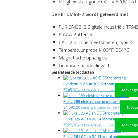
Veiligheidscategorie: CAT IV 600V, CAT 
De Flir DM93-2 wordt geleverd met:
FLIR DM93-2 Digitale industriële TRM
6 AAA Batterijen
CAT IV silicone meetsnoeren, type K
Temperatuur probe (400°F, 204°C)
Magnetische ophanglus
Gebruikershandleiding/cd
Gerelateerde producten
Kyoritsu 2055 AC/DC Stroomtang
€
245,00
Toevoege
excl. BTW
€
296,45
incl. BTW
Fluke 289 elektronische multimeter
€
1.090,00
Toevo
excl. BTW
€
1.318,90
incl. BTW
Fluke 325 AC en DC Stroomtang
€
328,00
Toevoege
excl. BTW
€
396,88
incl. BTW
Fluke 381 AC en DC Stroomtang