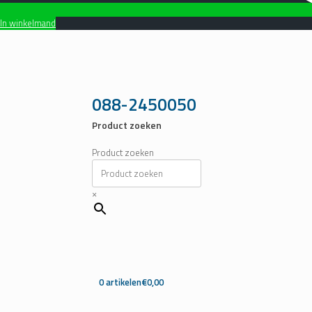
In winkelmand
Ga
naar
de
inhoud
088-2450050
Product zoeken
Product zoeken
×
0 artikelen
€0,00