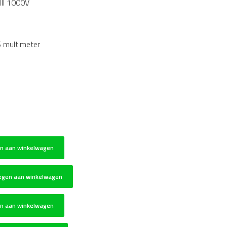
III 1000V
S multimeter
n aan winkelwagen
egen aan winkelwagen
n aan winkelwagen