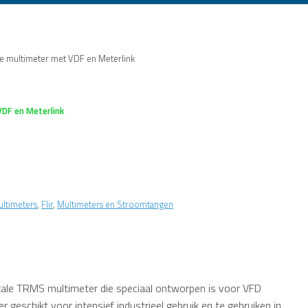
e multimeter met VDF en Meterlink
DF en Meterlink
ultimeters
,
Flir
,
Multimeters en Stroomtangen
tale TRMS multimeter die speciaal ontworpen is voor VFD
 geschikt voor intensief industrieel gebruik en te gebruiken in