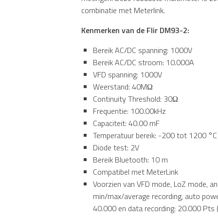
combinatie met Meterlink.
Kenmerken van de Flir DM93-2:
Bereik AC/DC spanning: 1000V
Bereik AC/DC stroom: 10.000A
VFD spanning: 1000V
Weerstand: 40MΩ
Continuity Threshold: 30Ω
Frequentie: 100.00kHz
Capaciteit: 40.00 mF
Temperatuur bereik: -200 tot 1200 °C
Diode test: 2V
Bereik Bluetooth: 10 m
Compatibel met MeterLink
Voorzien van VFD mode, LoZ mode, ana
min/max/average recording, auto power of
40.000 en data recording: 20.000 Pts 