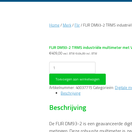
Home
/
Merk
/
Flir
/ FLIR DM93-2 TRMS industriël
FLIR DM93-2 TRMS industriële multimeter met V
€
409,00
excl. BTW
€
494,89
incl. BTW
FLIR
DM93-
2
Toevoegen aan winkelwagen
TRMS
industriële
Artikelnummer:
40037715
Categorieën:
Digitale m
multimeter
Beschrijving
met
VDF
Beschrijving
en
Meterlink
aantal
De FLIR DM93-2 is een geavanceerde digi
metingen. Deze robuuste multimeter is zeer