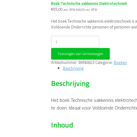
Boek Technische vakkennis Elektrotechniek
€
55,00
excl. BTW
€
66,55
incl. BTW
Het boek Technische vakkennis elektrotechniek is 
Voldoende Onderrichte personen of personen welk
Boek
Technische
vakkennis
Toevoegen aan winkelwagen
Elektrotechniek
aantal
Artikelnummer:
BKN0823
Categorie:
Boeken
Beschrijving
Beschrijving
Het boek Technische vakkennis elektrotech
te doen. Ideaal voor Voldoende Onderricht
Inhoud