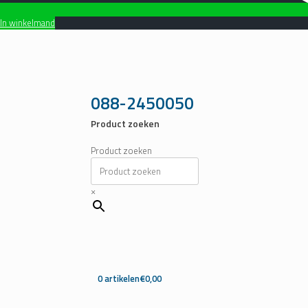
In winkelmand
Ga
naar
de
inhoud
088-2450050
Product zoeken
Product zoeken
×
0 artikelen
€0,00