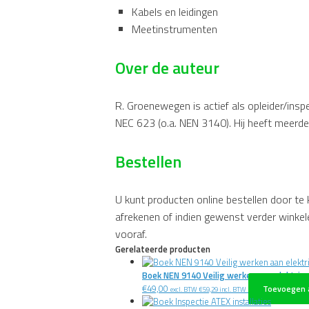
Kabels en leidingen
Meetinstrumenten
Over de auteur
R. Groenewegen is actief als opleider/inspe
NEC 623 (o.a. NEN 3140). Hij heeft meerder
Bestellen
U kunt producten online bestellen door te
afrekenen of indien gewenst verder winkele
vooraf.
Gerelateerde producten
Boek NEN 9140 Veilig werken aan elektris
€
49,00
Toevoegen 
excl. BTW
€
59,29
incl. BTW