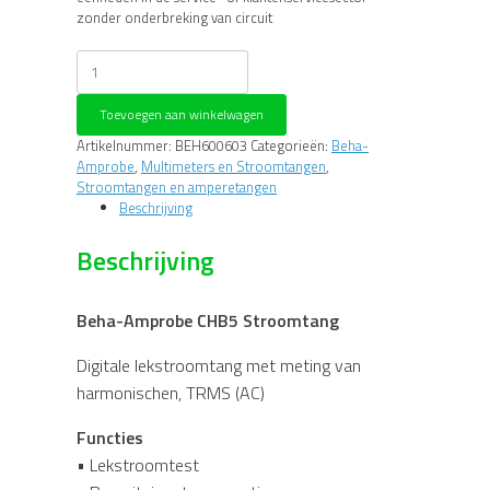
zonder onderbreking van circuit
Beha-
Amprobe
CHB5
Toevoegen aan winkelwagen
Stroomtang
aantal
Artikelnummer:
BEH600603
Categorieën:
Beha-
Amprobe
,
Multimeters en Stroomtangen
,
Stroomtangen en amperetangen
Beschrijving
Beschrijving
Beha-Amprobe CHB5 Stroomtang
Digitale lekstroomtang met meting van
harmonischen, TRMS (AC)
Functies
• Lekstroomtest