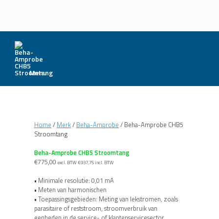
Menu
Home
/
Merk
/
Beha-Amprobe
/ Beha-Amprobe CHB5
Stroomtang
Beha-Amprobe CHB5 Stroomtang
€
775,00
excl. BTW
€
937,75
incl. BTW
• Minimale resolutie: 0,01 mA
• Meten van harmonischen
• Toepassingsgebieden: Meting van lekstromen, zoals
parasitaire of reststroom, stroomverbruik van
eenheden in de service- of klantenservicesector