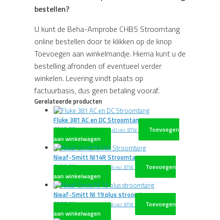
bestellen?
U kunt de Beha-Amprobe CHB5 Stroomtang
online bestellen door te klikken op de knop
Toevoegen aan winkelmandje. Hierna kunt u de
bestelling afronden of eventueel verder
winkelen. Levering vindt plaats op
factuurbasis, dus geen betaling vooraf.
Gerelateerde producten
Fluke 381 AC en DC Stroomtang
€
940,00
Toevoegen
excl. BTW
€
1.137,40
incl. BTW
aan winkelwagen
Nieaf-Smitt NI14R Stroomtang
€
199,00
Toevoegen
excl. BTW
€
240,79
incl. BTW
aan winkelwagen
Nieaf-Smitt NI 19 plus stroomtang
€
338,00
Toevoegen
excl. BTW
€
408,98
incl. BTW
aan winkelwagen