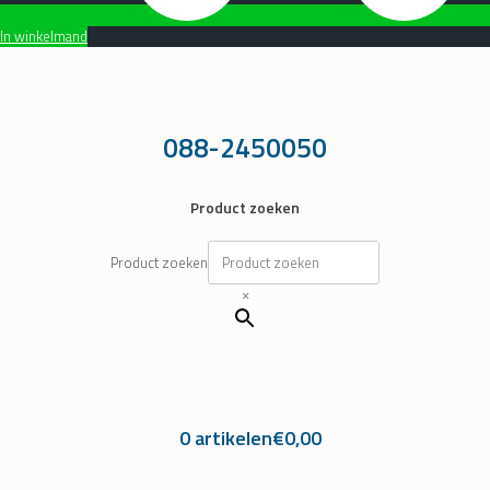
In winkelmand
Ga
naar
de
inhoud
088-2450050
Product zoeken
Product zoeken
×
0 artikelen
€0,00