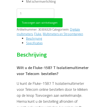
Met schermverlichting
Fluke-
1587
T
Toevoegen aan winkelwagen
Isolatiemultimeter
voor
Artikelnummer:
30306329
Categorieën:
Digitale
Telecom
multimeters
,
Fluke
,
Multimeters en Stroomtangen
aantal
Beschrijving
Specificaties
Beschrijving
Wilt u de Fluke-1587 T Isolatiemultimeter
voor Telecom bestellen?
U kunt de Fluke-1587 T Isolatiemultimeter
voor Telecom online bestellen door te klikken
op de knop Toevoegen aan winkelmandje.
Hierna kunt u de bestelling afronden of