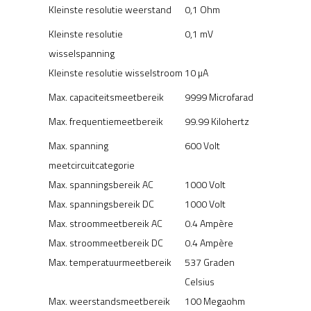
Kleinste resolutie weerstand
0,1 Ohm
Kleinste resolutie
0,1 mV
wisselspanning
Kleinste resolutie wisselstroom
10 µA
Max. capaciteitsmeetbereik
9999 Microfarad
Max. frequentiemeetbereik
99.99 Kilohertz
Max. spanning
600 Volt
meetcircuitcategorie
Max. spanningsbereik AC
1000 Volt
Max. spanningsbereik DC
1000 Volt
Max. stroommeetbereik AC
0.4 Ampère
Max. stroommeetbereik DC
0.4 Ampère
Max. temperatuurmeetbereik
537 Graden
Celsius
Max. weerstandsmeetbereik
100 Megaohm