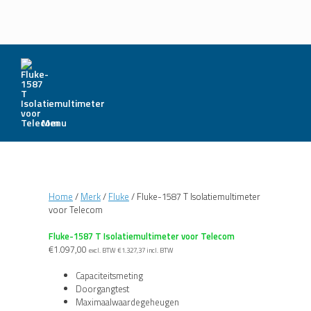
Menu
Home
/
Merk
/
Fluke
/ Fluke-1587 T Isolatiemultimeter
voor Telecom
Fluke-1587 T Isolatiemultimeter voor Telecom
€
1.097,00
excl. BTW
€
1.327,37
incl. BTW
Capaciteitsmeting
Doorgangtest
Maximaalwaardegeheugen