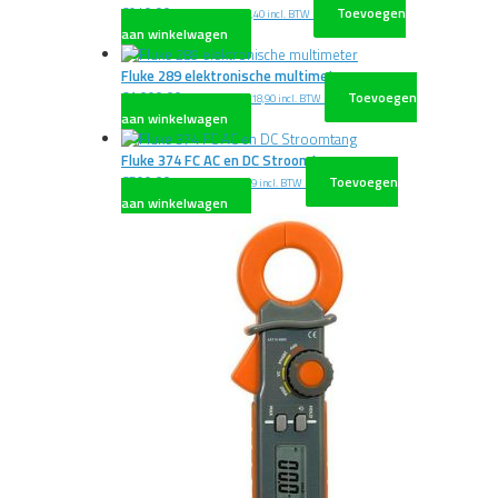
€
940,00
Toevoegen
excl. BTW
€
1.137,40
incl. BTW
aan winkelwagen
Fluke 289 elektronische multimeter
€
1.090,00
Toevoegen
excl. BTW
€
1.318,90
incl. BTW
aan winkelwagen
Fluke 374 FC AC en DC Stroomtang
€
599,00
Toevoegen
excl. BTW
€
724,79
incl. BTW
aan winkelwagen