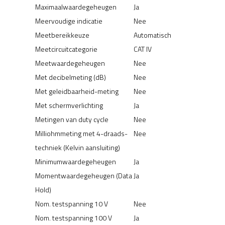
Maximaalwaardegeheugen
Ja
Meervoudige indicatie
Nee
Meetbereikkeuze
Automatisch
Meetcircuitcategorie
CAT IV
Meetwaardegeheugen
Nee
Met decibelmeting (dB)
Nee
Met geleidbaarheid-meting
Nee
Met schermverlichting
Ja
Metingen van duty cycle
Nee
Milliohmmeting met 4-draads-
Nee
techniek (Kelvin aansluiting)
Minimumwaardegeheugen
Ja
Momentwaardegeheugen (Data
Ja
Hold)
Nom. testspanning 10 V
Nee
Nom. testspanning 100 V
Ja