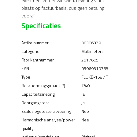
eventueel verder winkelen. Levering vindt
plaats op factuurbasis, dus geen betaling
vooraf.
Specificaties
Artikelnummer
30306329
Categorie
Multimeters
Fabrikantnummer
2517605
EAN
95969319768
Type
FLUKE-1587 T
Beschermingsgraad (IP)
IP40
Capaciteitsmeting
Ja
Doorgangstest
Ja
Explosiegeteste uitvoering
Nee
Harmonische analyse/power
Nee
quality
Indicatie/aanduiding
Digitaal