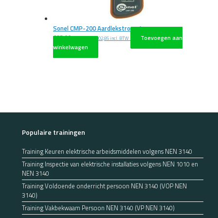
Sonel CMP-200 Aardlekstroomtang
€
85,00
Toevoegen aan
excl. BTW
€
102,85
incl. BTW
winkelwagen
Populaire trainingen
Training Keuren elektrische arbeidsmiddelen volgens NEN 3140
Training Inspectie van elektrische installaties volgens NEN 1010 en
NEN 3140
Training Voldoende onderricht persoon NEN 3140 (VOP NEN
3140)
Training Vakbekwaam Persoon NEN 3140 (VP NEN 3140)