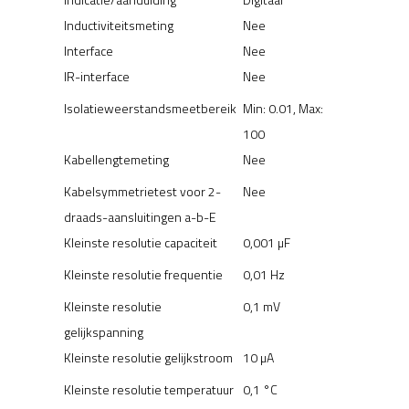
Inductiviteitsmeting
Nee
Interface
Nee
IR-interface
Nee
Isolatieweerstandsmeetbereik
Min: 0.01, Max:
100
Kabellengtemeting
Nee
Kabelsymmetrietest voor 2-
Nee
draads-aansluitingen a-b-E
Kleinste resolutie capaciteit
0,001 µF
Kleinste resolutie frequentie
0,01 Hz
Kleinste resolutie
0,1 mV
gelijkspanning
Kleinste resolutie gelijkstroom
10 µA
Kleinste resolutie temperatuur
0,1 °C