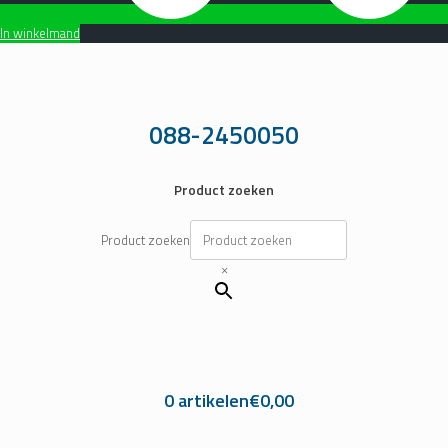
In winkelmand
Ga
naar
de
inhoud
088-2450050
Product zoeken
Product zoeken
×
0 artikelen
€0,00