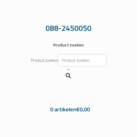
Ga
naar
de
inhoud
088-2450050
Product zoeken
Product zoeken
×
0 artikelen
€0,00