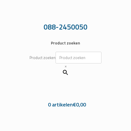
Ga
naar
de
inhoud
088-2450050
Product zoeken
Product zoeken
×
0 artikelen
€0,00