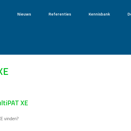
Nieuws
Referenties
Kennisbank
D
XE
ultiPAT XE
XE vinden?