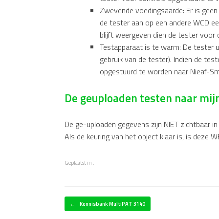
Zwevende voedingsaarde: Er is geen 
de tester aan op een andere WCD een
blijft weergeven dien de tester voor
Testapparaat is te warm: De tester ui
gebruik van de tester). Indien de tes
opgestuurd te worden naar Nieaf-Sm
De geuploaden testen naar mijn 
De ge-uploaden gegevens zijn NIET zichtbaar in 
Als de keuring van het object klaar is, is deze W
Geplaatst in .
Bericht navigatie
←
Kennisbank MultiPAT 3140