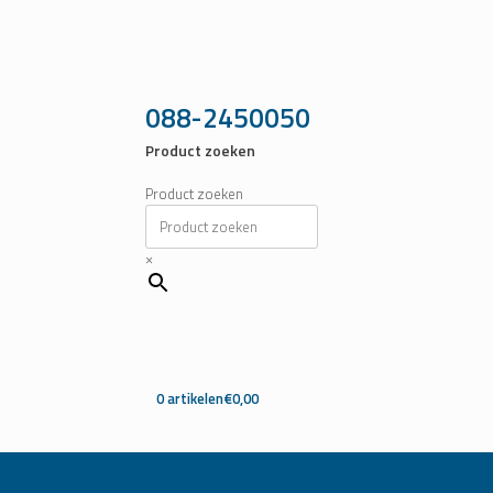
Ga
naar
de
inhoud
088-2450050
Product zoeken
Product zoeken
×
0 artikelen
€0,00