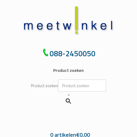
Ga
naar
de
inhoud
088-2450050
Product zoeken
Product zoeken
×
0 artikelen
€0,00