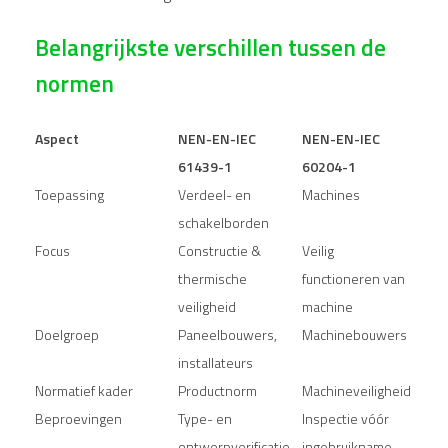
Belangrijkste verschillen tussen de
normen
Aspect
NEN-EN-IEC
NEN-EN-IEC
61439-1
60204-1
Toepassing
Verdeel- en
Machines
schakelborden
Focus
Constructie &
Veilig
thermische
functioneren van
veiligheid
machine
Doelgroep
Paneelbouwers,
Machinebouwers
installateurs
Normatief kader
Productnorm
Machineveiligheid
Beproevingen
Type- en
Inspectie vóór
ontwerpverificatie
ingebruikname