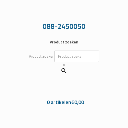
Ga
naar
de
inhoud
088-2450050
Product zoeken
Product zoeken
×
0 artikelen
€0,00