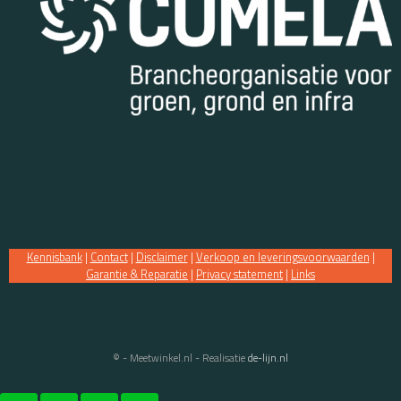
Kennisbank
|
Contact
|
Disclaimer
|
Verkoop en leveringsvoorwaarden
|
Garantie & Reparatie
|
Privacy statement
|
Links
© - Meetwinkel.nl - Realisatie
de-lijn.nl