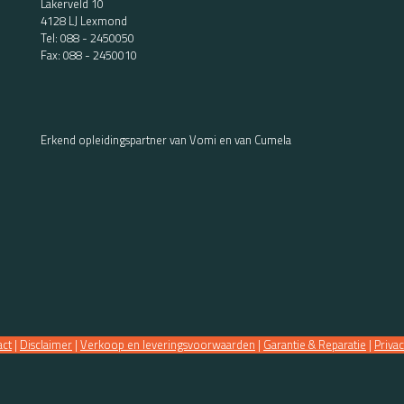
Lakerveld 10
4128 LJ Lexmond
Tel:
088 - 2450050
Fax: 088 - 2450010
Erkend opleidingspartner van Vomi en van Cumela
act
|
Disclaimer
|
Verkoop en leveringsvoorwaarden
|
Garantie & Reparatie
|
Priva