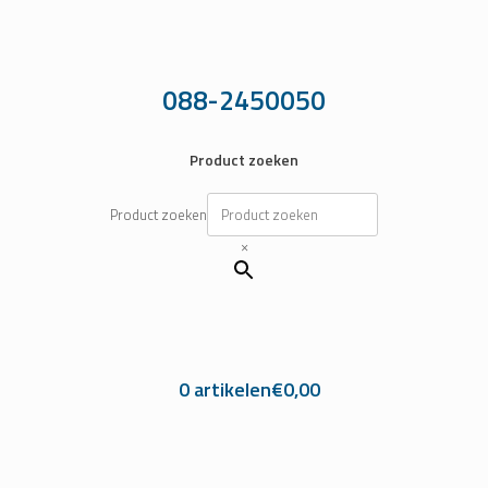
Ga
naar
de
inhoud
088-2450050
Product zoeken
Product zoeken
×
0 artikelen
€0,00