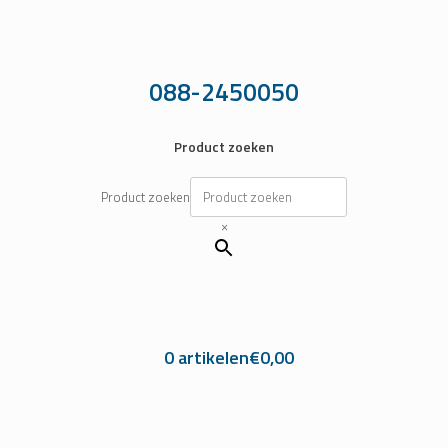
Ga
naar
de
inhoud
088-2450050
Product zoeken
Product zoeken
×
0 artikelen
€0,00