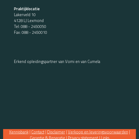
Praktijklocatie
Lakerveld 10
4128 LJ Lexmond
Tel:
088 - 2450050
Fax: 088 - 2450010
Erkend opleidingspartner van Vomi en van Cumela
Kennisbank
|
Contact
|
Disclaimer
|
Verkoop en leveringsvoorwaarden
|
Garantie & Reparatie
|
Privacy statement
|
Links