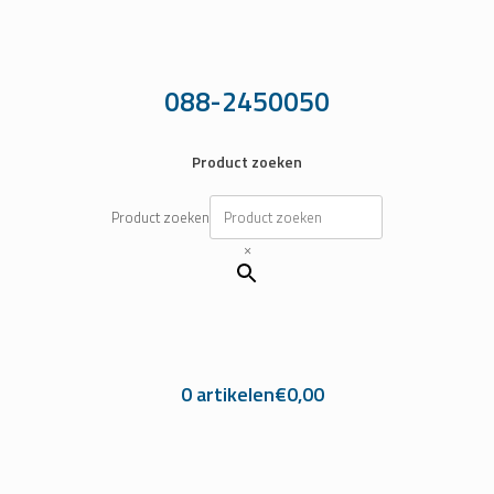
Ga
naar
de
inhoud
088-2450050
Product zoeken
Product zoeken
×
0 artikelen
€0,00