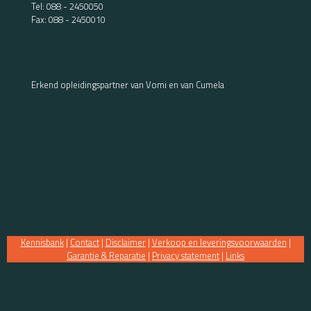
Tel:
088 - 2450050
Fax: 088 - 2450010
Erkend opleidingspartner van Vomi en van Cumela
Kennisbank
|
Contact
|
Disclaimer
|
Verkoop en leveringsvoorwaarden
|
Garantie & Reparatie
|
Privacy statement
|
Links