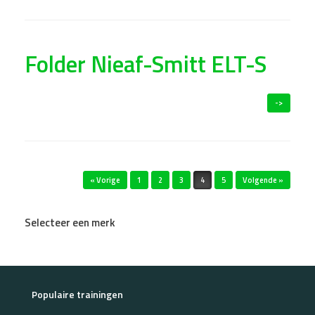
Folder Nieaf-Smitt ELT-S
->
Bericht navigatie
« Vorige
1
2
3
4
5
Volgende »
Selecteer een merk
Populaire trainingen