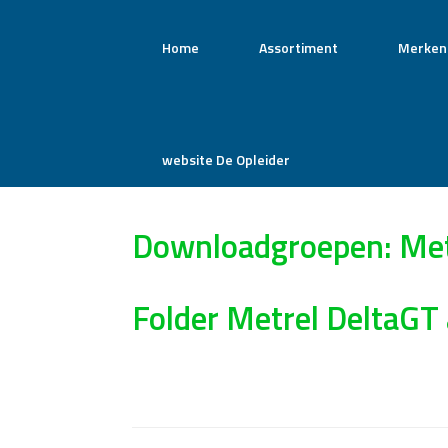
Home
Assortiment
Merken
website De Opleider
Downloadgroepen: Met
Folder Metrel DeltaGT