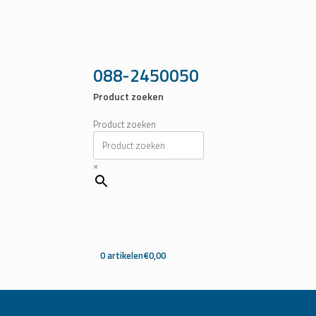
Ga
naar
de
inhoud
088-2450050
Product zoeken
Product zoeken
×
0 artikelen
€0,00