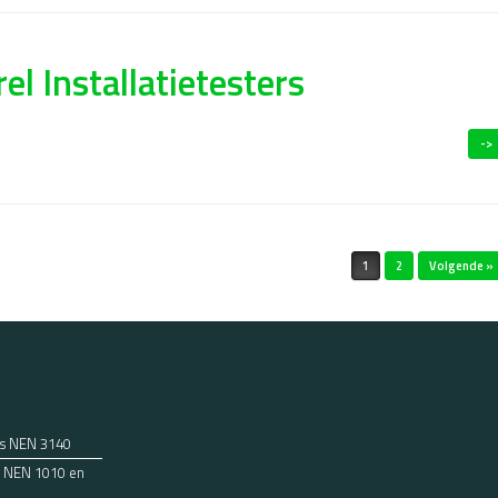
el Installatietesters
->
1
2
Volgende »
ns NEN 3140
ens NEN 1010 en