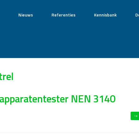
Nieuws
Referenties
Kennisbank
D
rel
 apparatentester NEN 3140
->