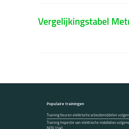
Vergelijkingstabel Metr
Bericht navigatie
Populaire trainingen
Training Keuren elektrische arbeidsmiddelen volge
Training Inspectie van elektrische installaties volg
NEN 3140