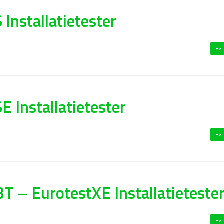
Installatietester
->
 Installatietester
->
T – EurotestXE Installatieteste
->