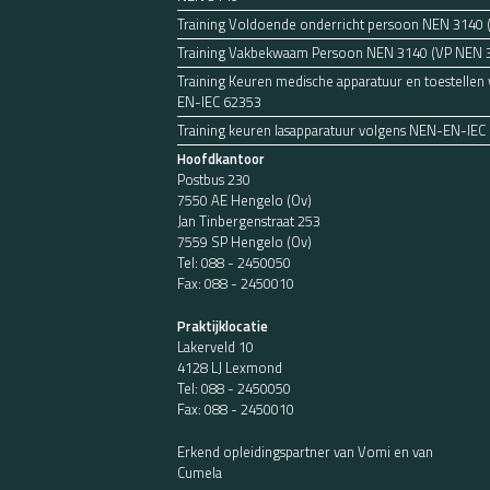
Training Voldoende onderricht persoon NEN 3140
Training Vakbekwaam Persoon NEN 3140 (VP NEN 
Training Keuren medische apparatuur en toestellen
EN-IEC 62353
Training keuren lasapparatuur volgens NEN-EN-IEC
Hoofdkantoor
Postbus 230
7550 AE Hengelo (Ov)
Jan Tinbergenstraat 253
7559 SP Hengelo (Ov)
Tel:
088 - 2450050
Fax: 088 - 2450010
Praktijklocatie
Lakerveld 10
4128 LJ Lexmond
Tel:
088 - 2450050
Fax: 088 - 2450010
Erkend opleidingspartner van Vomi en van
Cumela