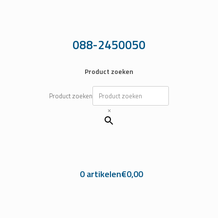
Ga
naar
de
inhoud
088-2450050
Product zoeken
Product zoeken
×
0 artikelen
€0,00