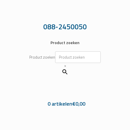
Ga
naar
de
inhoud
088-2450050
Product zoeken
Product zoeken
×
0 artikelen
€0,00