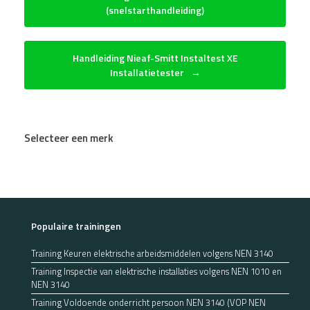
(snelstarthandleiding)
Handleiding Nieaf-Smitt Instaltest XE
Installatietester
→
Selecteer een merk
Populaire trainingen
Training Keuren elektrische arbeidsmiddelen volgens NEN 3140
Training Inspectie van elektrische installaties volgens NEN 1010 en
NEN 3140
Training Voldoende onderricht persoon NEN 3140 (VOP NEN