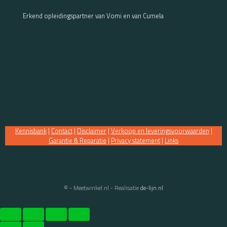
Erkend opleidingspartner van Vomi en van Cumela
Kennisbank
|
Contact
|
Disclaimer
|
Verkoop en leveringsvoorwaarden
|
Garantie & Reparatie
|
Privacy statement
|
Links
© - Meetwinkel.nl - Realisatie
de-lijn.nl