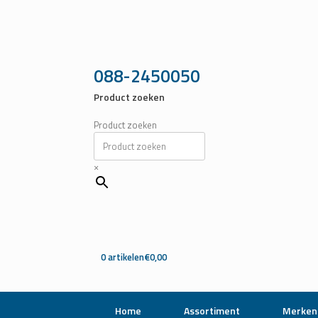
Ga
naar
de
inhoud
088-2450050
Product zoeken
Product zoeken
×
0 artikelen
€0,00
Home
Assortiment
Merken