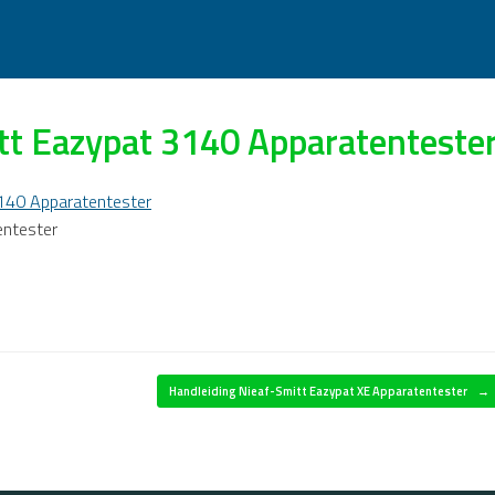
tt Eazypat 3140 Apparatenteste
entester
Handleiding Nieaf-Smitt Eazypat XE Apparatentester
→