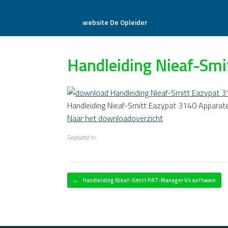
website De Opleider
Handleiding Nieaf-Smi
Handleiding Nieaf-Smitt Eazypat 3140 Apparat
Naar het downloadoverzicht
Geplaatst in .
Bericht navigatie
←
Handleiding Nieaf-Smitt PAT-Manager V4 software