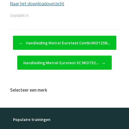
Naar het downloadoverzicht
Geplaatst in .
Bericht navigatie
←
Handleiding Metrel Eurotest Combi MI3125B…
Handleiding Metrel Eurotest XC MI3152…
→
Selecteer een merk
Populaire trainingen