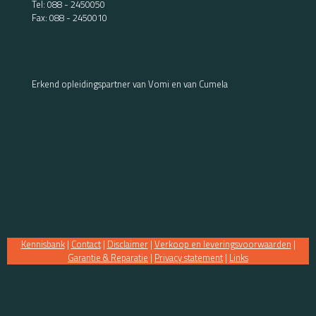
Tel:
088 - 2450050
Fax: 088 - 2450010
Erkend opleidingspartner van Vomi en van Cumela
Kennisbank
|
Contact
|
Disclaimer
|
Verkoop en leveringsvoorwaarden
|
Garantie & Reparatie
|
Privacy statement
|
Links