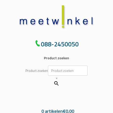
Ga
naar
de
inhoud
088-2450050
Product zoeken
Product zoeken
×
0 artikelen
€0,00