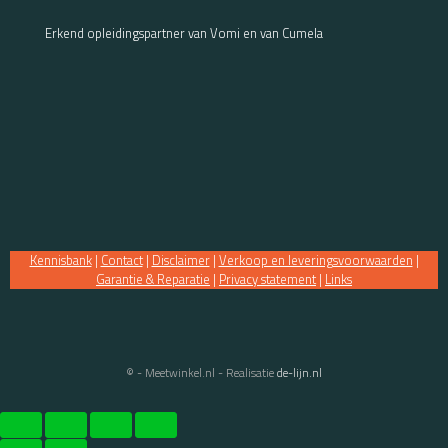
Erkend opleidingspartner van Vomi en van Cumela
Kennisbank
|
Contact
|
Disclaimer
|
Verkoop en leveringsvoorwaarden
|
Garantie & Reparatie
|
Privacy statement
|
Links
© - Meetwinkel.nl - Realisatie
de-lijn.nl