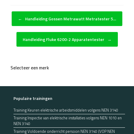
Bericht navigatie
←
Handleiding Gossen Metrawatt Metratester 5…
Handleiding Fluke 6200-2 Apparatentester
→
Selecteer een merk
Populaire trainingen
Training Keuren elektrische arbeidsmiddelen volgens NEN 3140
Training Inspectie van elektrische installaties volgens NEN 1010 en
NEN 3140
Training Voldoende onderricht persoon NEN 3140 (VOP NEN