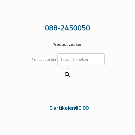
Ga
naar
de
inhoud
088-2450050
Product zoeken
Product zoeken
×
0 artikelen
€0,00