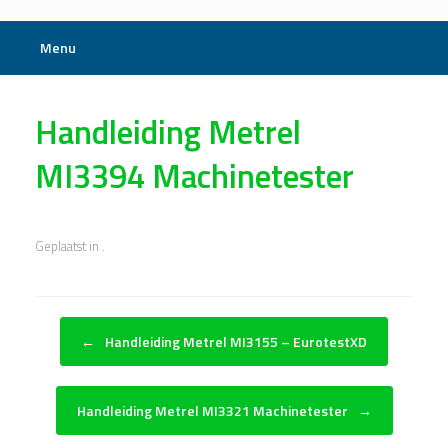
Menu
Handleiding Metrel
MI3394 Machinetester
Geplaatst in .
Bericht navigatie
←
Handleiding Metrel MI3155 – EurotestXD
Handleiding Metrel MI3321 Machinetester
→