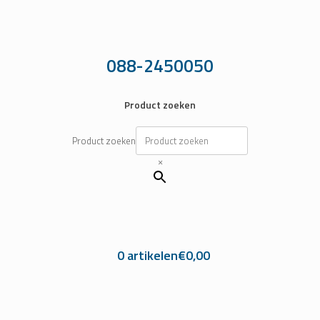
Ga
naar
de
inhoud
088-2450050
Product zoeken
Product zoeken
×
0 artikelen
€0,00