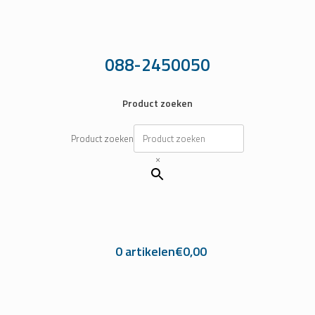
Ga
naar
de
inhoud
088-2450050
Product zoeken
Product zoeken
×
0 artikelen
€0,00