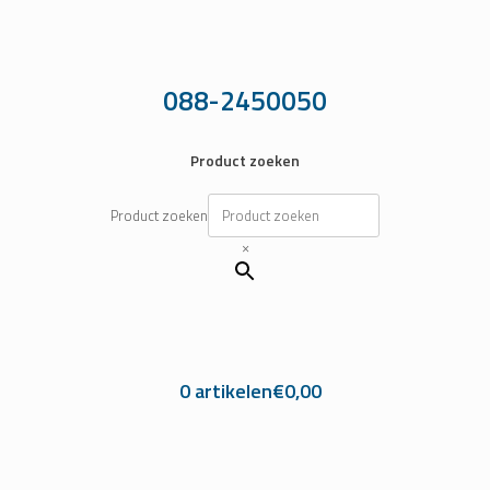
Ga
naar
de
inhoud
088-2450050
Product zoeken
Product zoeken
×
0 artikelen
€0,00