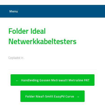
Menu
Folder Ideal
Netwerkkabeltesters
Geplaatst in .
Bericht navigatie
←
Handleiding Gossen Metrawatt Metraline PAT
Folder Nieaf-Smitt EazyPV Curve
→