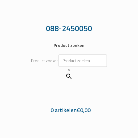
Ga
naar
de
inhoud
088-2450050
Product zoeken
Product zoeken
×
0 artikelen
€0,00