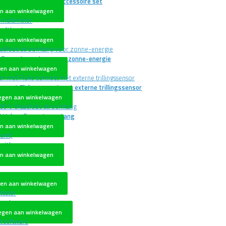
met zaklamp en luxe accessoire set
n aan winkelwagen
multimeter
n aan winkelwagen
dloze stroomtang voor zonne-energie
en aan winkelwagen
er met Fluke connect met externe trillingssensor
egen aan winkelwagen
0 V draadloze stroomtang
n aan winkelwagen
nit)
n aan winkelwagen
en aan winkelwagen
etester
egen aan winkelwagen