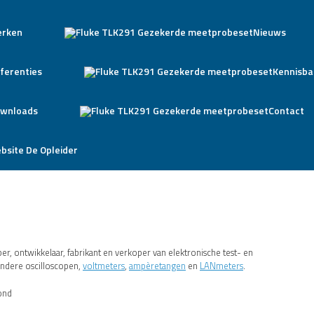
rken
Nieuws
ferenties
Kennisba
wnloads
Contact
bsite De Opleider
, ontwikkelaar, fabrikant en verkoper van elektronische test- en
ndere oscilloscopen,
voltmeters
,
ampèretangen
en
LANmeters
.
ond