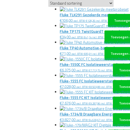
Fluke TLK291 Gezekerde meetprobeset
€
106,00
Toevoege
excl. BTW
€
128,26
incl. BTW
Fluke TP175 TwistGuardT meetprobeset
€
34,00
Toevoegen 
excl. BTW
€
41,14
incl. BTW
Fluke TP40 Automotive-backprobepennen (
€
71,00
Toevoegen 
excl. BTW
€
85,91
incl. BTW
Fluke-1550C FC Isolatieweerstandtester 5
€
6.375,00
Toevo
excl. BTW
€
7.713,75
incl. BTW
Fluke-1555 FC Isolatieweerstandtester 10
€
7.028,00
Toevo
excl. BTW
€
8.503,88
incl. BTW
Fluke-1555 FC KIT Isolatieweerstandteste
€
7.676,00
Toevo
excl. BTW
€
9.287,96
incl. BTW
Fluke-1734/B Draagbare Energie Logger 
€
3.827,00
Toevo
excl. BTW
€
4.630,67
incl. BTW