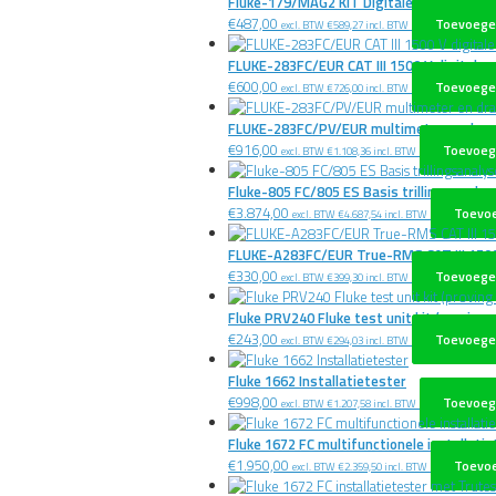
Fluke-179/MAG2 KIT Digitale multimeter 
€
487,00
Toevoege
excl. BTW
€
589,27
incl. BTW
FLUKE-283FC/EUR CAT III 1500 V digitale 
€
600,00
Toevoege
excl. BTW
€
726,00
incl. BTW
FLUKE-283FC/PV/EUR multimeter en draa
€
916,00
Toevoeg
excl. BTW
€
1.108,36
incl. BTW
Fluke-805 FC/805 ES Basis trillingsanalys
€
3.874,00
Toevo
excl. BTW
€
4.687,54
incl. BTW
FLUKE-A283FC/EUR True-RMS CAT III 150
€
330,00
Toevoege
excl. BTW
€
399,30
incl. BTW
Fluke PRV240 Fluke test unit kit (proving u
€
243,00
Toevoege
excl. BTW
€
294,03
incl. BTW
Fluke 1662 Installatietester
€
998,00
Toevoeg
excl. BTW
€
1.207,58
incl. BTW
Fluke 1672 FC multifunctionele installati
€
1.950,00
Toevo
excl. BTW
€
2.359,50
incl. BTW