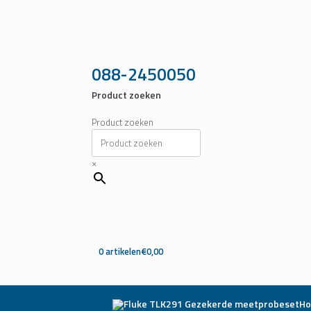
Ga
naar
de
inhoud
088-2450050
Product zoeken
Product zoeken
×
0 artikelen
€0,00
H