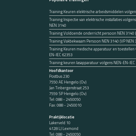
Training Keuren elektrische arbeidsmiddelen volge
Training Inspectie van elektrische installaties volg
NEN 3140
Training Voldoende onderricht persoon NEN 3140
Training Vakbekwaam Persoon NEN 3140 (VP NEN 
Training Keuren medische apparatuur en toestellen
EN-IEC 62353
Training keuren lasapparatuur volgens NEN-EN-IEC
Hoofdkantoor
Postbus 230
7550 AE Hengelo (Ov)
Jan Tinbergenstraat 253
7559 SP Hengelo (Ov)
Tel:
088 - 2450050
Fax: 088 - 2450010
Praktijklocatie
Lakerveld 10
4128 LJ Lexmond
Tel:
088 - 2450050