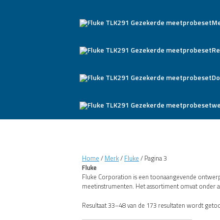
Me
Re
Do
we
Home
/
Merk
/
Fluke
/ Pagina 3
Fluke
Fluke Corporation is een toonaangevende ontwerper
meetinstrumenten. Het assortiment omvat onder a
Resultaat 33–48 van de 173 resultaten wordt geto