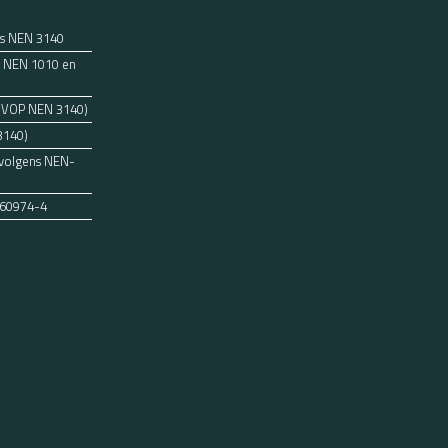
ns NEN 3140
ens NEN 1010 en
 (VOP NEN 3140)
3140)
 volgens NEN-
 60974-4