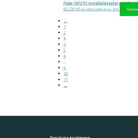
Fluke 1672 FC installatietester met Trut
€
2.220,00
Toevo
excl. BTW
€
2.686,20
incl. BTW
←
1
2
3
4
5
6
…
9
10
11
→
Populaire trainingen